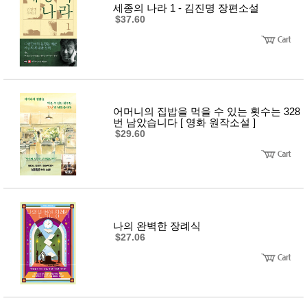
품
세종의 나라 1 - 김진명 장편소설
즉석가
식
$37.60
공식품
품
쌀/잡곡/
면류
양념/소
스/가루
건조식
품
농산품
어머니의 집밥을 먹을 수 있는 횟수는 328
번 남았습니다 [ 영화 원작소설 ]
놀이방
유
$29.60
매트
아
DVD
유아 보
드(칠
판)
조형물
DIY
유아 이
나의 완벽한 장례식
유식
$27.06
아기띠/
외출용
품
건강/미
용/식기
용품