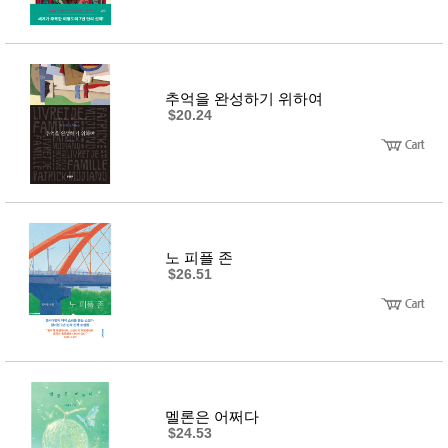
추억을 완성하기 위하여
$20.24
노 피플 존
$26.51
멜론은 어쩌다
$24.53