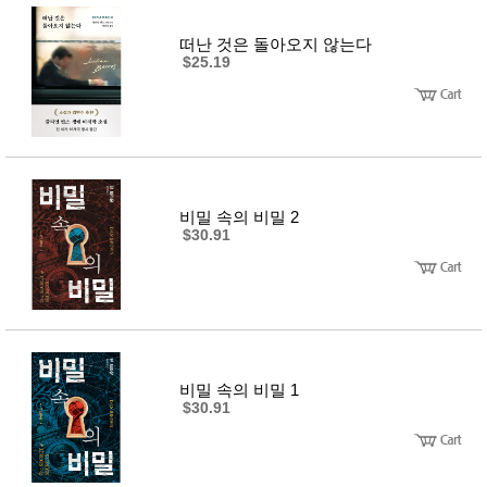
성장발
달교육
용품
떠난 것은 돌아오지 않는다
$25.19
어른내
패
의
션
유/아동
내의
가방/지
갑/케이
스
패션/잡
화
비밀 속의 비밀 2
세탁세
$30.91
생
제
활
일상 돋
보기
침구용
품
생활/욕
실/청소
용품
비밀 속의 비밀 1
WALL
$30.91
DECO
Pet
Supplies
공연/행
문