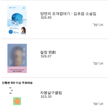
양면의 조개껍데기 - 김초엽 소설집
$26.95
절창 切創
$26.07
단행본 $50 이상 무료배송
자몽살구클럽
$15.35