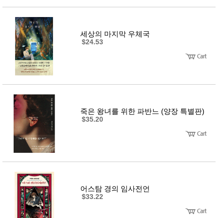
사
화
세상의 마지막 우체국
$24.53
죽은 왕녀를 위한 파반느 (양장 특별판)
$35.20
어스탐 경의 임사전언
$33.22