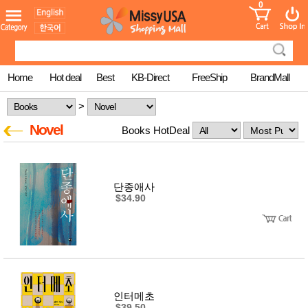
0
어린이
MissyShop
도
Login
청소년
서
성인서
컬러링
북
Home
Hot deal
Best
KB-Direct
FreeShip
BrandMall
만화
한국학
>
습지
미국학
Novel
Books HotDeal
습지
고국배
고
송
국
꽃배송
단종애사
홍삼전
건
$34.90
문브랜
강
드
건강보
조제품
기능성
건강식
품
Diet/여
성용품
인터메초
스킨케
$39.50