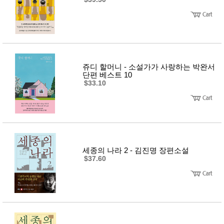
뷰
어
티
메이크
업
헤어케
어/염색
바디케
어/향수
쥬디 할머니 - 소설가가 사랑하는 박완서
남성화
단편 베스트 10
장품
$33.10
미용제
품
주방가
전
전
자
계절/생
활가전
건강가
전
세종의 나라 2 - 김진명 장편소설
명품식
주
$37.60
기브랜
방
드
보관용
기
조리용
품
주방소