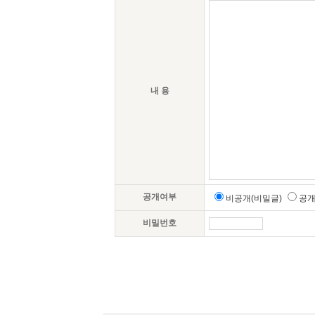
내 용
공개여부
비공개(비밀글)
공
비밀번호