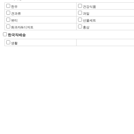
한우
건강식품
견과류
과일
뷰티
선물세트
화과자&디저트
홍삼
한국직배송
생활