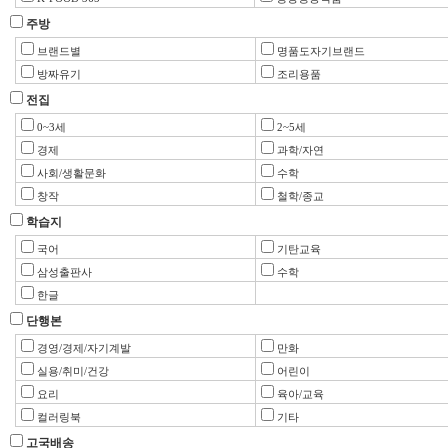
주방
브랜드별
명품도자기브랜드
방짜유기
조리용품
전집
0~3세
2~5세
경제
과학/자연
사회/생활문화
수학
창작
철학/종교
학습지
국어
기탄교육
삼성출판사
수학
한글
단행본
경영/경제/자기계발
만화
실용/취미/건강
어린이
요리
육아/교육
컬러링북
기타
고국배송