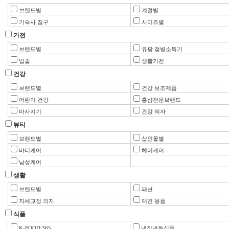
브랜드별
계절별
기숙사 침구
사이즈별
가전
브랜드별
유팡 젖병소독기
밥솥
생활가전
건강
브랜드별
건강 보조제품
어린이 건강
홍삼전문브랜드
마사지기
건강 의자
뷰티
브랜드별
샵인몰별
바디케어
헤어케어
남성케어
생활
브랜드별
패션
자세교정 의자
애견 용품
식품
K-FOOD 365
냉장냉동식품