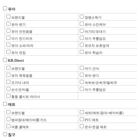
유아
브랜드별
젖병소독기
유아 변기
유아 스킨케어
유아 안전용품
아기띠/포대기
아기 천기저귀
아기 무릎담요
유아 소파/의자
유모차 보호덮개
유아 전집
유아 학습지
KB-Direct
브랜드별
아기 간식
유아 목욕용품
유아 변기
오가닉 내의
속싸보/손싸개/발싸개
손수건/타올
아기 무릎담요
통풍 쿨시트 라이너
매트
브랜드별
세트(매트/침대+베이비룸)
범퍼침대/베이비룸/가드
PVC 매트
여름 쿨매트
온수/온열 매트
침구