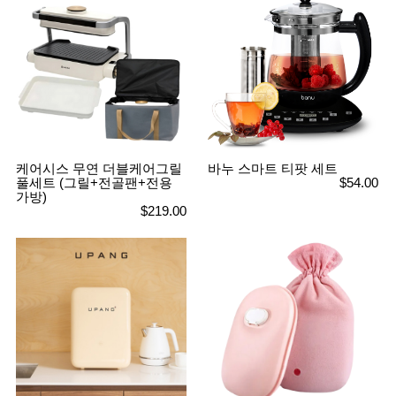
품
즉석가
식
공식품
품
쌀/잡곡/
면류
양념/소
스/가루
건조식
품
농산품
놀이방
유
케어시스 무연 더블케어그릴
바누 스마트 티팟 세트
매트
아
풀세트 (그릴+전골팬+전용
$54.00
DVD
가방)
유아 보
$219.00
드(칠
판)
조형물
DIY
유아 이
유식
아기띠/
외출용
품
건강/미
용/식기
용품