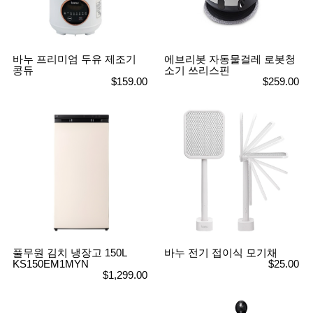
뷰
어
티
메이크
업
헤어케
어/염색
바누 프리미엄 두유 제조기
에브리봇 자동물걸레 로봇청
콩듀
소기 쓰리스핀
바디케
$159.00
$259.00
어/향수
남성화
장품
미용제
품
주방가
전
전
자
계절/생
활가전
건강가
전
명품식
주
기브랜
방
드
풀무원 김치 냉장고 150L
바누 전기 접이식 모기채
보관용
KS150EM1MYN
$25.00
기
$1,299.00
조리용
품
주방소