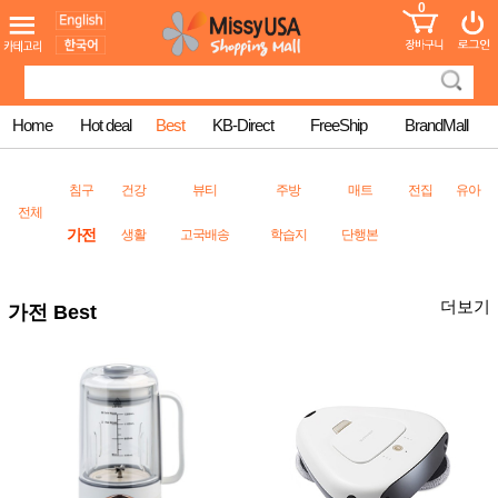
0
어린이
MissyShop
도
Login
청소년
서
성인서
컬러링
북
Home
Hot deal
Best
KB-Direct
FreeShip
BrandMall
만화
한국학
습지
침구
건강
뷰티
주방
매트
전집
유아
미국학
전체
습지
가전
생활
고국배송
학습지
단행본
고국배
고
송
국
꽃배송
홍삼전
더보기
건
가전 Best
문브랜
강
드
건강보
조제품
기능성
건강식
품
Diet/여
성용품
스킨케