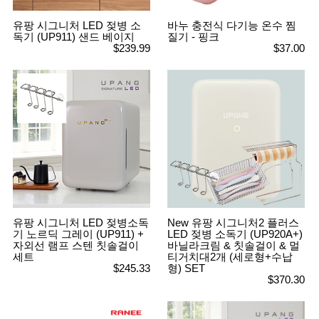
성장발
달교육
유팡 시그니처 LED 젖병 소
바누 충전식 다기능 온수 찜
용품
독기 (UP911) 샌드 베이지
질기 - 핑크
어른내
패
$239.99
$37.00
의
션
유/아동
내의
가방/지
갑/케이
스
패션/잡
화
세탁세
생
제
활
일상 돋
보기
침구용
품
유팡 시그니처 LED 젖병소독
New 유팡 시그니처2 플러스
생활/욕
기 노르딕 그레이 (UP911) +
LED 젖병 소독기 (UP920A+)
실/청소
자외선 램프 스텐 칫솔걸이
바닐라크림 & 칫솔걸이 & 멀
용품
세트
티거치대2개 (세로형+수납
WALL
$245.33
형) SET
DECO
$370.30
Pet
Supplies
공연/행
문