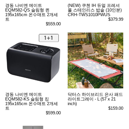
경동 나비엔 메이트
(NEW) 쿠첸 IH 듀얼 프레셔
EQM582-QS 슬림형 퀸
풀 스테인리스 밥솥 (10인분)
195x165cm 온수매트 2개세
CRH-TWS1010PWUS
트
$379.99
$559.00
경동 나비엔 메이트
닥터스 하이브리드 은사 패드
EQM582-KS 슬림형 킹
라이트그레이 - L (57 x 21
195x165cm 온수매트 2개세
inch)
트
$159.00
$599.00