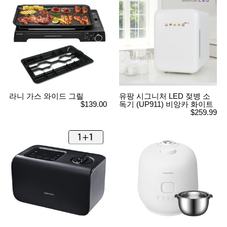
사
화
라니 가스 와이드 그릴
유팡 시그니처 LED 젖병 소
$139.00
독기 (UP911) 비앙카 화이트
$259.99