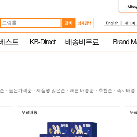
베스트
KB-Direct
배송비무료
Brand Ma
순
높은가격순
제품평 많은순
빠른 배송순
추천순
즉시배송
무료배송
무