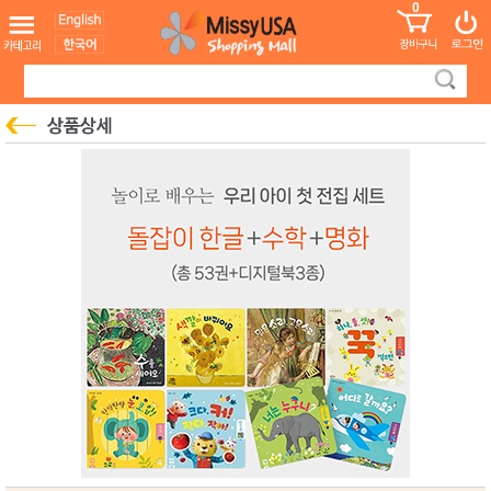
0
어린이
MissyShop
도
Login
청소년
서
성인서
컬러링
북
만화
한국학
습지
미국학
습지
고국배
고
송
국
꽃배송
홍삼전
건
문브랜
강
드
건강보
조제품
기능성
건강식
품
Diet/여
성용품
스킨케