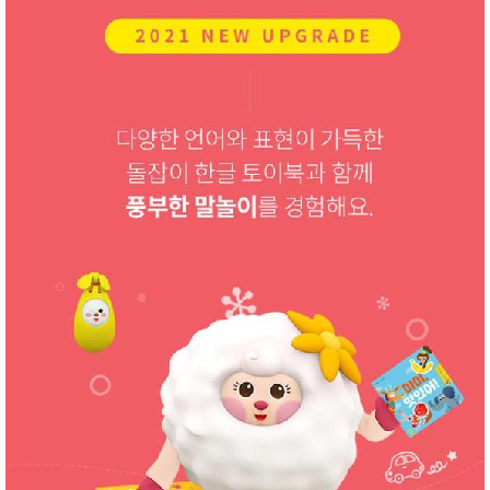
품
즉석가
식
공식품
품
쌀/잡곡/
면류
양념/소
스/가루
건조식
품
농산품
놀이방
유
매트
아
DVD
유아 보
드(칠
판)
조형물
DIY
유아 이
유식
아기띠/
외출용
품
건강/미
용/식기
용품