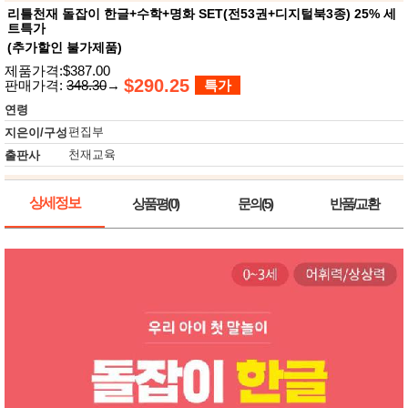
뷰
어
리틀천재 돌잡이 한글+수학+명화 SET(전53권+디지털북3종) 25% 세
티
트특가
메이크
업
(추가할인 불가제품)
헤어케
제품가격:$387.00
어/염색
$290.25
판매가격:
348.30
→
특가
바디케
어/향수
연령
남성화
편집부
지은이/구성
장품
미용제
천재교육
출판사
품
주방가
전
상세정보
전
상품평(0)
문의(5)
반품/교환
자
계절/생
활가전
건강가
전
명품식
주
기브랜
방
드
보관용
기
조리용
품
주방소