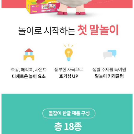
성장발
달교육
용품
어른내
패
의
션
유/아동
내의
가방/지
갑/케이
스
패션/잡
화
세탁세
생
제
활
일상 돋
보기
침구용
품
생활/욕
실/청소
용품
WALL
DECO
Pet
Supplies
공연/행
문