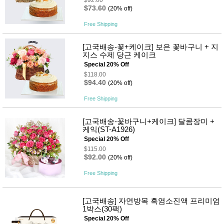
뷰
$92.00
어
$73.60
티
(20% off)
메이크
업
Free Shipping
헤어케
어/염색
[고국배송-꽃+케이크] 보은 꽃바구니 + 지
바디케
지스 수제 당근 케이크
어/향수
Special 20% Off
남성화
장품
$118.00
$94.40
(20% off)
미용제
품
Free Shipping
주방가
전
전
자
계절/생
[고국배송-꽃바구니+케이크] 달콤장미 +
활가전
케익(ST-A1926)
건강가
Special 20% Off
전
$115.00
명품식
$92.00
(20% off)
주
기브랜
방
드
Free Shipping
보관용
기
조리용
[고국배송] 자연방목 흑염소진액 프리미엄
품
1박스(30팩)
주방소
Special 20% Off