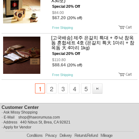
Ⅹ30포)
Special 20% Off
$84.00
$67.20
(20% off)
Free Shipping
[고국배송] 제주 은갈치 특대 + 주낙 참옥
돔 혼합세트 4호 (은갈치 특大 1마리 + 참
옥돔 大 4마리 1kg)
Special 20% Off
$110.80
$88.64
(20% off)
Free Shipping
1
2
3
4
5
Customer Center
·
Ask Missy Shopping
· E-Mail
shop@haeorumusa.com
· Address 440 Nibus St, Brea, CA 92821
·
Apply for Vendor
Conditions
Privacy
Delivery
Return&Refund
Mileage