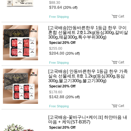
품
$88.30
즉석가
$70.64
식
(20% off)
공식품
품
쌀/잡곡/
Free Shipping
면류
양념/소
[고국배송]안동바른한우 1등급 한우 구이
스/가루
혼합 선물세트 2호1.2kg(등심300g,갈비살
건조식
300g,채끝300g,특수부위300g)
품
Special 20% Off
농산품
$255.00
놀이방
$204.00
(20% off)
유
매트
아
DVD
Free Shipping
유아 보
[고국배송] 안동바른한우 1등급 한우 가족
드(칠
실속 선물세트 8호 1.2kg(등심300g,등심
판)
300g,불고기300g,불고기300g)
조형물
Special 20% Off
DIY
$178.60
유아 이
$142.88
(20% off)
유식
아기띠/
Free Shipping
외출용
품
[고국배송-꽃바구니+케이크] 하얀마음 내
건강/미
마음 + 케익(ST-B357)
용/식기
용품
Special 20% Off