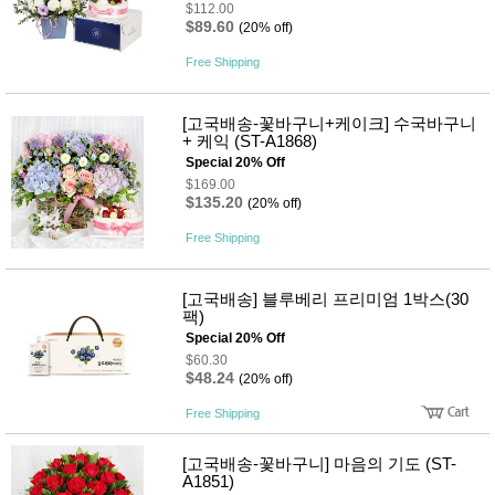
성장발
$112.00
달교육
$89.60
(20% off)
용품
Free Shipping
어른내
패
의
션
유/아동
내의
[고국배송-꽃바구니+케이크] 수국바구니
가방/지
+ 케익 (ST-A1868)
갑/케이
Special 20% Off
스
$169.00
패션/잡
$135.20
(20% off)
화
세탁세
Free Shipping
생
제
활
일상 돋
보기
[고국배송] 블루베리 프리미엄 1박스(30
침구용
팩)
품
Special 20% Off
생활/욕
$60.30
실/청소
$48.24
(20% off)
용품
WALL
Free Shipping
DECO
Pet
Supplies
[고국배송-꽃바구니] 마음의 기도 (ST-
A1851)
공연/행
문