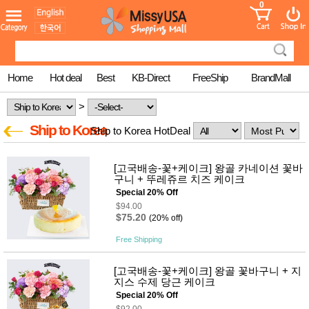
0
어린이
MissyShop
도
Login
청소년
서
성인서
컬러링
북
Home
Hot deal
Best
KB-Direct
FreeShip
BrandMall
만화
한국학
>
습지
미국학
Ship to Korea
Ship to Korea HotDeal
습지
고국배
고
송
국
[고국배송-꽃+케이크] 왕골 카네이션 꽃바
꽃배송
구니 + 뚜레쥬르 치즈 케이크
홍삼전
건
Special 20% Off
문브랜
강
$94.00
드
$75.20
(20% off)
건강보
조제품
Free Shipping
기능성
건강식
품
[고국배송-꽃+케이크] 왕골 꽃바구니 + 지
Diet/여
지스 수제 당근 케이크
성용품
Special 20% Off
스킨케