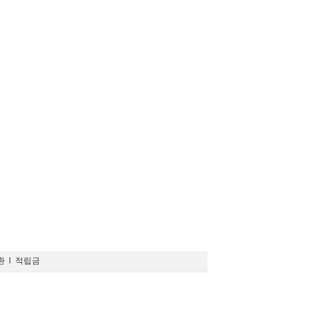
환
l
적립금