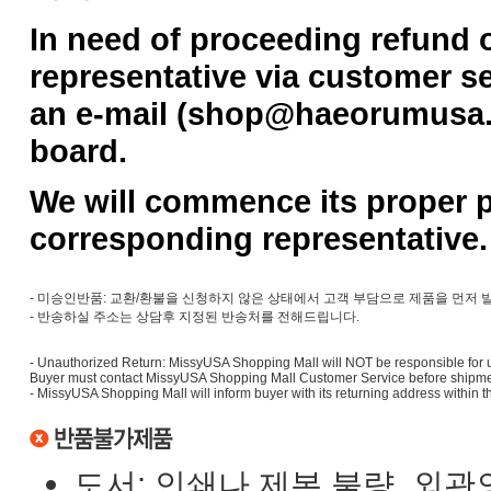
In need of proceeding refund 
representative via customer se
an e-mail (shop@haeorumusa.c
board.
We will commence its proper p
corresponding representative.
- 미승인반품: 교환/환불을 신청하지 않은 상태에서 고객 부담으로 제품을 먼저
- 반송하실 주소는 상담후 지정된 반송처를 전해드립니다.
- Unauthorized Return: MissyUSA Shopping Mall will NOT be responsible for u
Buyer must contact MissyUSA Shopping Mall Customer Service before shipmen
- MissyUSA Shopping Mall will inform buyer with its returning address within 
도서: 인쇄나 제본 불량, 외