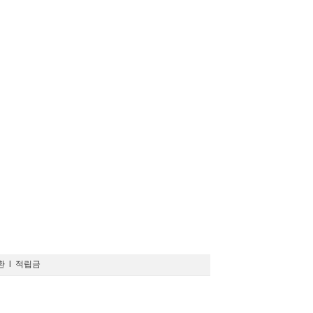
환
l
적립금