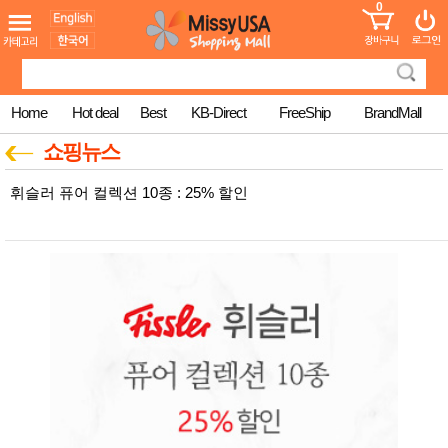
0
어린이
MissyShop
도
Login
청소년
서
성인서
컬러링
북
Home
Hot deal
Best
KB-Direct
FreeShip
BrandMall
만화
한국학
쇼핑뉴스
습지
미국학
휘슬러 퓨어 컬렉션 10종 : 25% 할인
습지
고국배
고
송
국
꽃배송
홍삼전
건
문브랜
강
드
건강보
조제품
기능성
건강식
품
Diet/여
성용품
스킨케