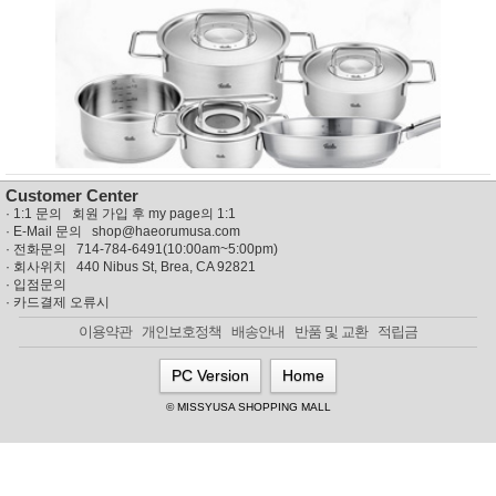
뷰
어
티
메이크
업
헤어케
어/염색
바디케
어/향수
남성화
장품
미용제
Customer Center
품
·
1:1 문의 회원 가입 후 my page의 1:1
주방가
전
· E-Mail 문의
shop@haeorumusa.com
전
자
· 전화문의 714-784-6491(10:00am~5:00pm)
계절/생
· 회사위치 440 Nibus St, Brea, CA 92821
활가전
·
입점문의
·
카드결제 오류시
건강가
전
이용약관
개인보호정책
배송안내
반품 및 교환
적립금
명품식
주
기브랜
방
PC Version
Home
드
보관용
© MISSYUSA SHOPPING MALL
기
조리용
품
주방소