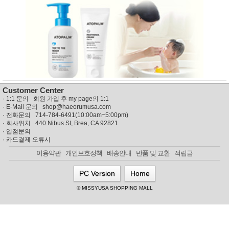
뷰
어
티
메이크
업
헤어케
어/염색
바디케
어/향수
남성화
장품
미용제
Customer Center
품
·
1:1 문의 회원 가입 후 my page의 1:1
주방가
전
· E-Mail 문의
shop@haeorumusa.com
전
자
· 전화문의 714-784-6491(10:00am~5:00pm)
계절/생
· 회사위치 440 Nibus St, Brea, CA 92821
활가전
·
입점문의
·
카드결제 오류시
건강가
전
이용약관
개인보호정책
배송안내
반품 및 교환
적립금
명품식
주
기브랜
방
PC Version
Home
드
보관용
© MISSYUSA SHOPPING MALL
기
조리용
품
주방소