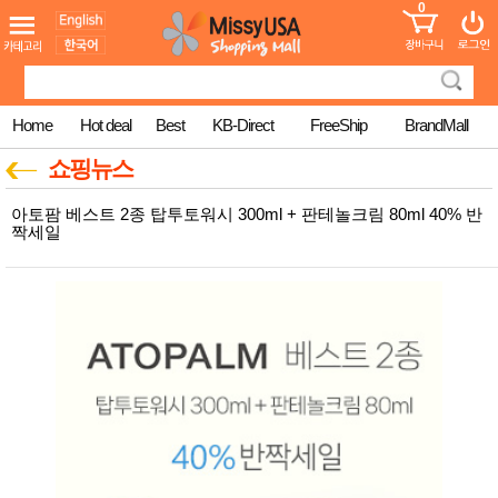
0
어린이
MissyShop
도
Login
청소년
서
성인서
컬러링
북
Home
Hot deal
Best
KB-Direct
FreeShip
BrandMall
만화
한국학
쇼핑뉴스
습지
미국학
아토팜 베스트 2종 탑투토워시 300ml + 판테놀크림 80ml 40% 반
습지
짝세일
고국배
고
송
국
꽃배송
홍삼전
건
문브랜
강
드
건강보
조제품
기능성
건강식
품
Diet/여
성용품
스킨케