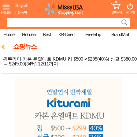
0
어린이
MissyShop
도
Login
청소년
서
성인서
컬러링
북
Home
Hot deal
Best
KB-Direct
FreeShip
BrandMall
만화
한국학
쇼핑뉴스
습지
미국학
귀뚜라미 카본 온열매트 KDMU 킹 $500->$299(40%) 싱글 $380.00
습지
→ $249.00(34%) 12/11까지
고국배
고
송
국
꽃배송
홍삼전
건
문브랜
강
드
건강보
조제품
기능성
건강식
품
Diet/여
성용품
스킨케