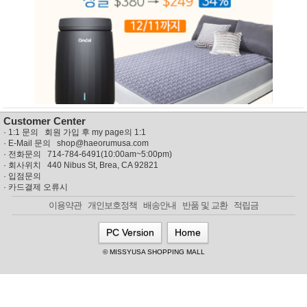
뷰
어
티
메이크
업
헤어케
어/염색
바디케
어/향수
남성화
장품
미용제
Customer Center
품
·
1:1 문의 회원 가입 후 my page의 1:1
주방가
전
· E-Mail 문의
shop@haeorumusa.com
전
자
· 전화문의 714-784-6491(10:00am~5:00pm)
계절/생
· 회사위치 440 Nibus St, Brea, CA 92821
활가전
·
입점문의
·
카드결제 오류시
건강가
전
이용약관
개인보호정책
배송안내
반품 및 교환
적립금
명품식
주
기브랜
방
PC Version
Home
드
보관용
© MISSYUSA SHOPPING MALL
기
조리용
품
주방소