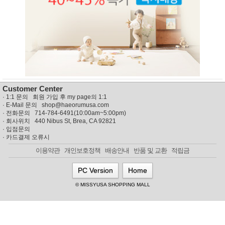
뷰
어
티
메이크
업
헤어케
어/염색
바디케
어/향수
남성화
장품
미용제
Customer Center
품
·
1:1 문의 회원 가입 후 my page의 1:1
주방가
전
· E-Mail 문의
shop@haeorumusa.com
전
자
· 전화문의 714-784-6491(10:00am~5:00pm)
계절/생
· 회사위치 440 Nibus St, Brea, CA 92821
활가전
·
입점문의
·
카드결제 오류시
건강가
전
이용약관
개인보호정책
배송안내
반품 및 교환
적립금
명품식
주
기브랜
방
PC Version
Home
드
보관용
© MISSYUSA SHOPPING MALL
기
조리용
품
주방소