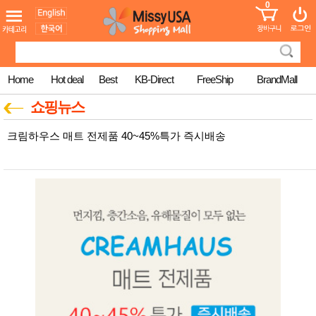
0
어린이
MissyShop
도
Login
청소년
서
성인서
컬러링
북
Home
Hot deal
Best
KB-Direct
FreeShip
BrandMall
만화
한국학
쇼핑뉴스
습지
미국학
크림하우스 매트 전제품 40~45%특가 즉시배송
습지
고국배
고
송
국
꽃배송
홍삼전
건
문브랜
강
드
건강보
조제품
기능성
건강식
품
Diet/여
성용품
스킨케