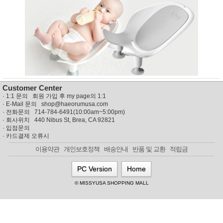
뷰
어
티
메이크
업
헤어케
어/염색
바디케
어/향수
남성화
장품
미용제
Customer Center
품
·
1:1 문의 회원 가입 후 my page의 1:1
주방가
전
· E-Mail 문의
shop@haeorumusa.com
전
자
· 전화문의 714-784-6491(10:00am~5:00pm)
계절/생
· 회사위치 440 Nibus St, Brea, CA 92821
활가전
·
입점문의
·
카드결제 오류시
건강가
전
이용약관
개인보호정책
배송안내
반품 및 교환
적립금
명품식
주
기브랜
방
PC Version
Home
드
보관용
© MISSYUSA SHOPPING MALL
기
조리용
품
주방소