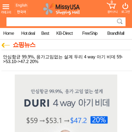
0
어린이
MissyShop
도
Login
청소년
서
성인서
컬러링
북
Home
Hot deal
Best
KB-Direct
FreeShip
BrandMall
만화
한국학
쇼핑뉴스
습지
미국학
안심항균 99.9%, 응가고임없는 설계 두리 4 way 아기 비데 59-
습지
>53.10->47.2 20%
고국배
고
송
국
꽃배송
홍삼전
건
문브랜
강
드
건강보
조제품
기능성
건강식
품
Diet/여
성용품
스킨케