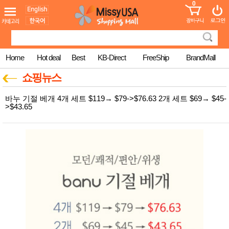
0
어린이
MissyShop
도
Login
청소년
서
성인서
컬러링
북
Home
Hot deal
Best
KB-Direct
FreeShip
BrandMall
만화
한국학
쇼핑뉴스
습지
미국학
바누 기절 베개 4개 세트 $119→ $79->$76.63 2개 세트 $69→ $45-
습지
>$43.65
고국배
고
송
국
꽃배송
홍삼전
건
문브랜
강
드
건강보
조제품
기능성
건강식
품
Diet/여
성용품
스킨케