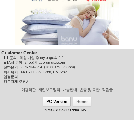
뷰
어
티
메이크
업
헤어케
어/염색
바디케
어/향수
남성화
장품
미용제
Customer Center
품
·
1:1 문의 회원 가입 후 my page의 1:1
주방가
전
· E-Mail 문의
shop@haeorumusa.com
전
자
· 전화문의 714-784-6491(10:00am~5:00pm)
계절/생
· 회사위치 440 Nibus St, Brea, CA 92821
활가전
·
입점문의
·
카드결제 오류시
건강가
전
이용약관
개인보호정책
배송안내
반품 및 교환
적립금
명품식
주
기브랜
방
PC Version
Home
드
보관용
© MISSYUSA SHOPPING MALL
기
조리용
품
주방소