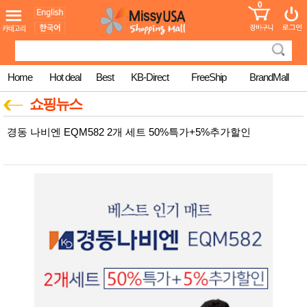
0
어린이
MissyShop
도
Login
청소년
서
성인서
컬러링
북
Home
Hot deal
Best
KB-Direct
FreeShip
BrandMall
만화
한국학
쇼핑뉴스
습지
미국학
경동 나비엔 EQM582 2개 세트 50%특가+5%추가할인
습지
고국배
고
송
국
꽃배송
홍삼전
건
문브랜
강
드
건강보
조제품
기능성
건강식
품
Diet/여
성용품
스킨케