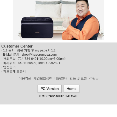
뷰
어
티
메이크
업
헤어케
어/염색
바디케
어/향수
남성화
장품
미용제
Customer Center
품
·
1:1 문의 회원 가입 후 my page의 1:1
주방가
전
· E-Mail 문의
shop@haeorumusa.com
전
자
· 전화문의 714-784-6491(10:00am~5:00pm)
계절/생
· 회사위치 440 Nibus St, Brea, CA 92821
활가전
·
입점문의
·
카드결제 오류시
건강가
전
이용약관
개인보호정책
배송안내
반품 및 교환
적립금
명품식
주
기브랜
방
PC Version
Home
드
보관용
© MISSYUSA SHOPPING MALL
기
조리용
품
주방소