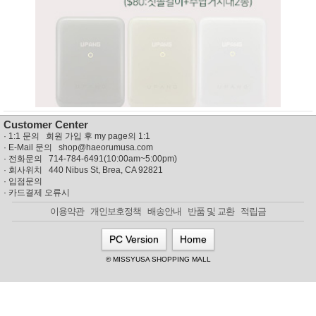
뷰
어
티
메이크
업
헤어케
어/염색
바디케
어/향수
남성화
장품
미용제
Customer Center
품
·
1:1 문의 회원 가입 후 my page의 1:1
주방가
전
· E-Mail 문의
shop@haeorumusa.com
전
자
· 전화문의 714-784-6491(10:00am~5:00pm)
계절/생
· 회사위치 440 Nibus St, Brea, CA 92821
활가전
·
입점문의
·
카드결제 오류시
건강가
전
이용약관
개인보호정책
배송안내
반품 및 교환
적립금
명품식
주
기브랜
방
PC Version
Home
드
보관용
© MISSYUSA SHOPPING MALL
기
조리용
품
주방소