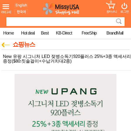
0
어린이
MissyShop
도
Login
청소년
서
성인서
컬러링
북
Home
Hot deal
Best
KB-Direct
FreeShip
BrandMall
만화
한국학
쇼핑뉴스
습지
미국학
New 유팡 시그니처 LED 젖병소독기920플러스 25%+3종 액세서리
습지
증정($80:칫솔걸이+수납거치대2종)
고국배
고
송
국
꽃배송
홍삼전
건
문브랜
강
드
건강보
조제품
기능성
건강식
품
Diet/여
성용품
스킨케