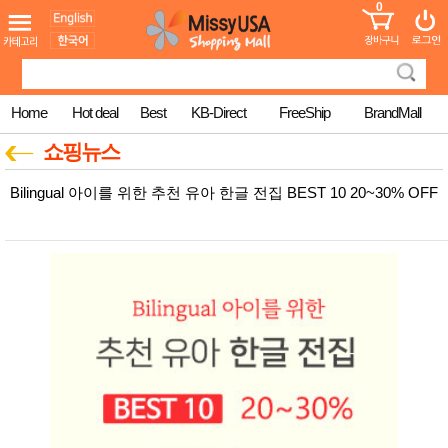
0
어린이
MissyShop
도
Login
청소년
서
성인서
컬러링
북
Home
Hot deal
Best
KB-Direct
FreeShip
BrandMall
만화
한국학
쇼핑뉴스
습지
미국학
Bilingual 아이를 위한 추천 유아 한글 전집 BEST 10 20~30% OFF
습지
고국배
고
송
국
꽃배송
홍삼전
건
문브랜
강
드
건강보
조제품
기능성
건강식
품
Diet/여
성용품
스킨케