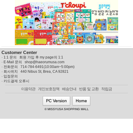
뷰
어
티
메이크
업
헤어케
어/염색
바디케
어/향수
남성화
장품
미용제
Customer Center
품
·
1:1 문의 회원 가입 후 my page의 1:1
주방가
전
· E-Mail 문의
shop@haeorumusa.com
전
자
· 전화문의 714-784-6491(10:00am~5:00pm)
계절/생
· 회사위치 440 Nibus St, Brea, CA 92821
활가전
·
입점문의
·
카드결제 오류시
건강가
전
이용약관
개인보호정책
배송안내
반품 및 교환
적립금
명품식
주
기브랜
방
PC Version
Home
드
보관용
© MISSYUSA SHOPPING MALL
기
조리용
품
주방소