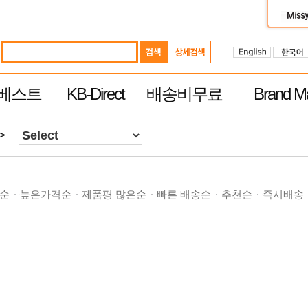
베스트
KB-Direct
배송비무료
Brand Ma
>
순
높은가격순
제품평 많은순
빠른 배송순
추천순
즉시배송