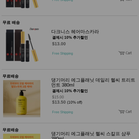
품
즉석가
식
공식품
품
쌀/잡곡/
무료 배송
면류
양념/소
다크니스 헤어마스카라
스/가루
결제시 10% 추가할인
건조식
$13.00
품
농산품
Free Shipping
놀이방
유
매트
아
DVD
유아 보
무료배송
드(칠
댕기머리 에그플래닛 데일리 헬씨 트리트
판)
먼트 380ml
조형물
결제시 10% 추가할인
DIY
$15.00
유아 이
$13.50
(10% off)
유식
아기띠/
Free Shipping
외출용
품
건강/미
용/식기
무료배송
댕기머리 에그플래닛 헬씨 스칼프 샴푸
용품
380ml