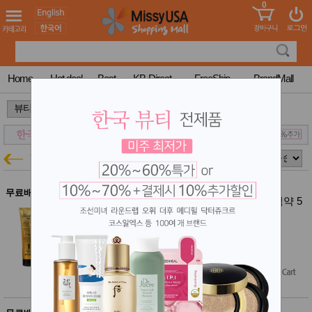
0
어린이
MissyShop
도
Login
청소년
서
성인서
컬러링
북
Home
Hot deal
Best
KB-Direct
FreeShip
BrandMall
만화
한국학
>
>
습지
미국학
습지
고국배
고
헤어케어
뷰티특가
송
국
꽃배송
홍삼전
건
무료배송
보스티나 시즌 2 더 플러스 헤어 염색약 5
문브랜
강
개 세트
드
건강보
결제시 10% 추가할인
조제품
$275.00
기능성
$120.00
(56% off)
건강식
품
Free Shipping
Diet/여
성용품
스킨케