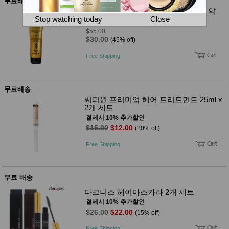
뷰
무료배송
어
티
보스티나 시즌 2 더 플러스 헤어 염색약
메이크
Stop watching today
Close
결제시 10% 추가할인
업
$55.00
헤어케
$30.00
(45% off)
어/염색
바디케
Free Shipping
어/향수
남성화
장품
미용제
무료배송
품
씨피원 프리미엄 헤어 트리트먼트 25ml x
주방가
2개 세트
전
전
자
결제시 10% 추가할인
계절/생
$15.00
$12.00
(20% off)
활가전
건강가
Free Shipping
전
명품식
주
기브랜
방
드
무료 배송
보관용
다크니스 헤어마스카라 2개 세트
기
결제시 10% 추가할인
조리용
품
$26.00
$22.00
(15% off)
주방소
Free Shipping