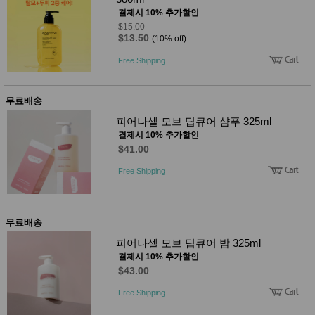
성장발
결제시 10% 추가할인
달교육
용품
$15.00
$13.50
(10% off)
어른내
패
의
션
Free Shipping
유/아동
내의
가방/지
갑/케이
무료배송
스
피어나셀 모브 딥큐어 샴푸 325ml
패션/잡
결제시 10% 추가할인
화
$41.00
세탁세
생
제
활
Free Shipping
일상 돋
보기
침구용
품
무료배송
생활/욕
실/청소
피어나셀 모브 딥큐어 밤 325ml
용품
결제시 10% 추가할인
WALL
DECO
$43.00
Pet
Free Shipping
Supplies
공연/행
문