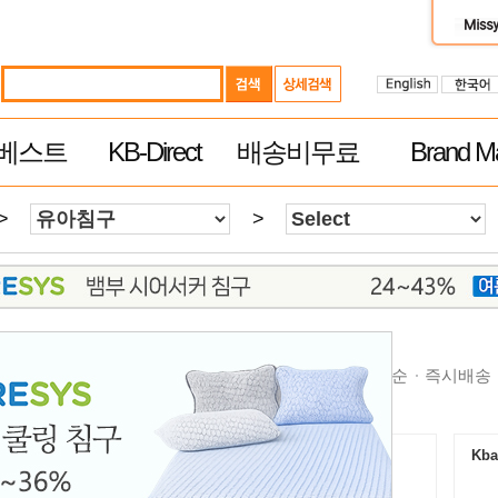
베스트
KB-Direct
배송비무료
Brand Ma
>
>
순
높은가격순
제품평 많은순
빠른 배송순
추천순
즉시배송
Kbaby-Direct Mall $60이상 무료배송
Kba