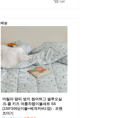
료배송
마틸라 땀띠 방지 썸머허그 셀루오실
크-쿨 키즈 여름차렵이불세트 SS
(150*200)(이불+베개커버1장) - 프렌
즈더기