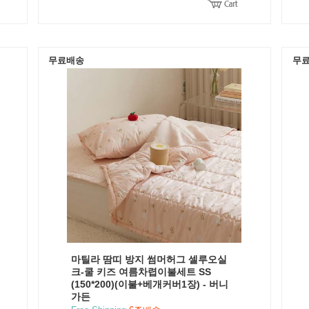
무료배송
무
마틸라 땀띠 방지 썸머허그 셀루오실
크-쿨 키즈 여름차렵이불세트 SS
(150*200)(이불+베개커버1장) - 버니
가든