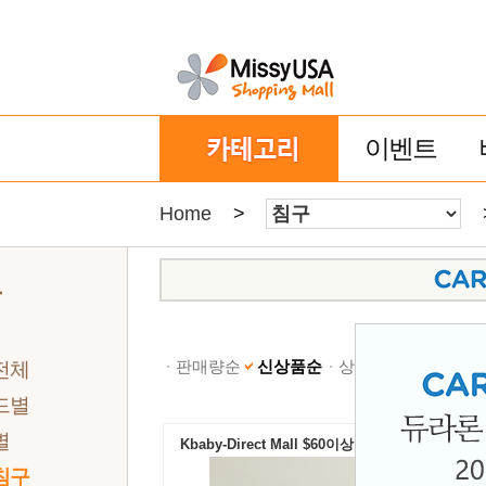
이벤트
Home
>
구
판매량순
신상품순
상품명순
낮은가격
전체
드별
별
Kbaby-Direct Mall $60이상 무료배송
침구