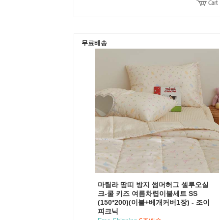
무료배송
마틸라 땀띠 방지 썸머허그 셀루오실
크-쿨 키즈 여름차렵이불세트 SS
(150*200)(이불+베개커버1장) - 조이
피크닉