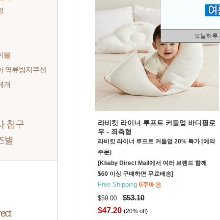
절
오늘하루
이불
아 역류방지쿠션
베개
사 침구
라비킷 라이너 루프트 커들업 바디필로
우 - 죄측형
즈별
라비킷 라이너 루프트 커들업 20% 특가 [예약
주문]
[Kbaby Direct Mall에서 여러 브랜드 함께
$60 이상 구매하면 무료배송]
Free Shipping
6주배송
$53.10
$59.00
$47.20
ect
(20% off)