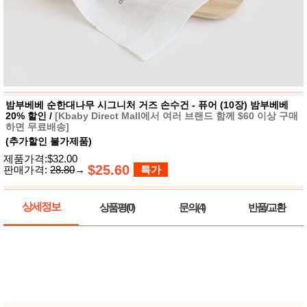
뷰
어
티
메이크
업
헤어케
어/염색
바디케
어/향수
남성화
장품
밤부베베 순한대나무 시그니처 거즈 손수건 - 퓨어 (10장) 밤부베베
미용제
20% 할인 /
[Kbaby Direct Mall에서 여러 브랜드 함께 $60 이상 구매
품
하면 무료배송]
(추가할인 불가제품)
주방가
전
전
자
제품가격:$32.00
계절/생
$25.60
판매가격:
28.80
→
특가
활가전
건강가
전
상세정보
상품평(0)
문의(4)
반품/교환
명품식
주
기브랜
방
드
보관용
기
조리용
품
주방소