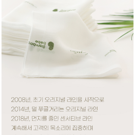
성장발
달교육
용품
어른내
패
의
션
유/아동
내의
가방/지
갑/케이
스
패션/잡
화
세탁세
생
제
활
일상 돋
보기
침구용
품
생활/욕
실/청소
용품
WALL
DECO
Pet
Supplies
공연/행
문