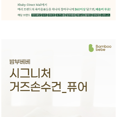
품
즉석가
식
공식품
품
쌀/잡곡/
면류
양념/소
스/가루
건조식
품
농산품
놀이방
유
매트
아
DVD
유아 보
드(칠
판)
조형물
DIY
유아 이
유식
아기띠/
외출용
품
건강/미
용/식기
용품