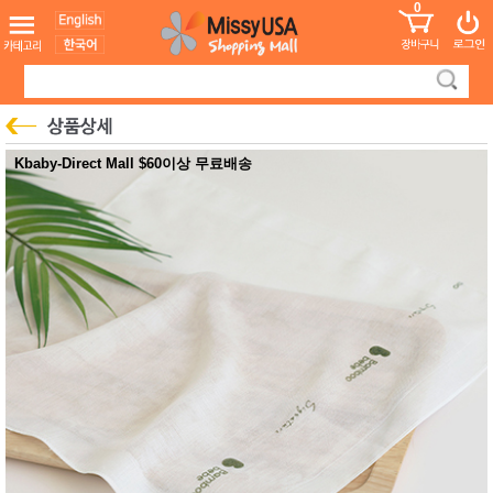
0
어린이
MissyShop
도
Login
청소년
서
성인서
컬러링
북
만화
한국학
Kbaby-Direct Mall $60이상 무료배송
습지
미국학
습지
고국배
고
송
국
꽃배송
홍삼전
건
문브랜
강
드
건강보
조제품
기능성
건강식
품
Diet/여
성용품
스킨케