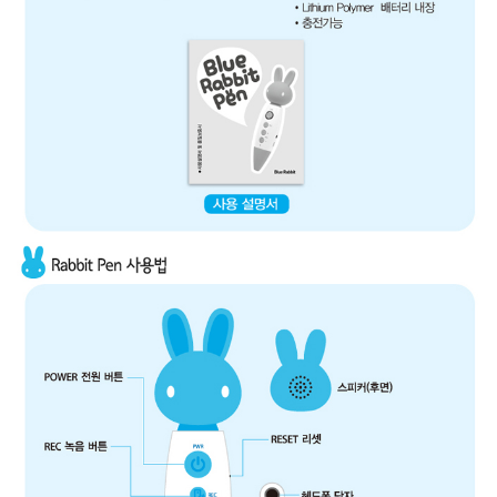
성장발
달교육
용품
어른내
패
의
션
유/아동
내의
가방/지
갑/케이
스
패션/잡
화
세탁세
생
제
활
일상 돋
보기
침구용
품
생활/욕
실/청소
용품
WALL
DECO
Pet
Supplies
공연/행
문