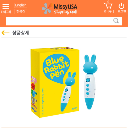
0
어린이
MissyShop
도
Login
청소년
서
성인서
컬러링
북
만화
한국학
습지
미국학
습지
고국배
고
송
국
꽃배송
홍삼전
건
문브랜
강
드
건강보
조제품
기능성
건강식
품
Diet/여
성용품
스킨케