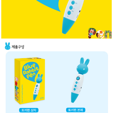
품
즉석가
식
공식품
품
쌀/잡곡/
면류
양념/소
스/가루
건조식
품
농산품
놀이방
유
매트
아
DVD
유아 보
드(칠
판)
조형물
DIY
유아 이
유식
아기띠/
외출용
품
건강/미
용/식기
용품