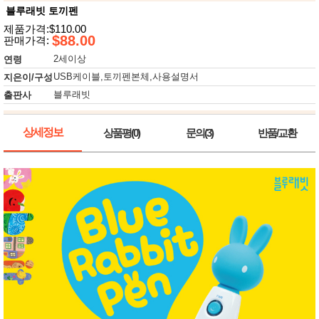
뷰
어
블루래빗 토끼펜
티
메이크
제품가격:$110.00
업
$88.00
판매가격:
헤어케
어/염색
2세이상
연령
바디케
USB케이블,토끼펜본체,사용설명서
지은이/구성
어/향수
블루래빗
출판사
남성화
장품
미용제
품
상세정보
상품평(0)
문의(3)
반품/교환
주방가
전
전
자
계절/생
활가전
건강가
전
명품식
주
기브랜
방
드
보관용
기
조리용
품
주방소