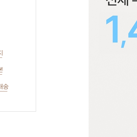
지
본
배송