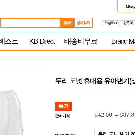
베스트
KB-Direct
배송비무료
Brand Ma
두리 도넛 휴대용 유아변기(생
특가
$42.00 →
$37.
판매가격
두리 도넛 변기 2