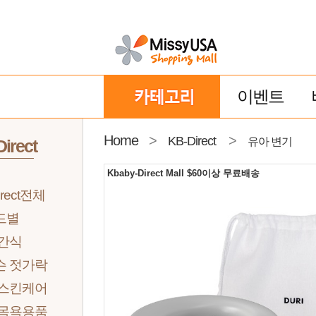
이벤트
Home
>
>
KB-Direct
유아 변기
irect
Kbaby-Direct Mall $60이상 무료배송
irect전체
드별
 간식
슨 젓가락
 스킨케어
 목욕용품