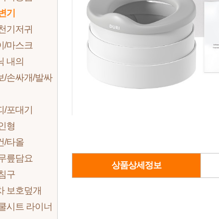
 변기
 천기저귀
이/마스크
닉 내의
보/손싸개/발싸
띠/포대기
 인형
건/타올
 무릎담요
상품상세정보
 침구
차 보호덮개
 쿨시트 라이너