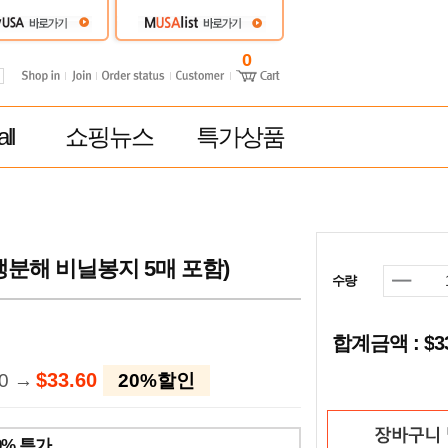
0
ll
쇼핑뉴스
특가상품
분해 비닐봉지 5매 포함)
수량
합계금액 : $
$33.60
80 →
20%할인
0% 특가