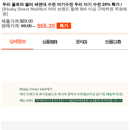
뷰
어
두리 울트라 필터 세면대 수전 아기수전 두리 아기 수전 20% 특가 /
티
[Kbaby Direct Mall에서 여러 브랜드 함께 $60 이상 구매하면 무료배
메이크
송]
업
헤어케
제품가격:$69.00
어/염색
$55.20
판매가격:
69.00
→
특가
바디케
어/향수
남성화
상세정보
상품평(0)
문의(1)
반품/교환
장품
미용제
품
주방가
전
전
자
계절/생
활가전
건강가
전
명품식
주
기브랜
방
드
보관용
기
조리용
품
주방소