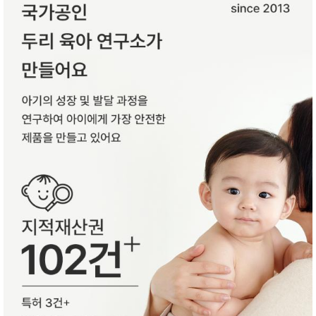
품
즉석가
식
공식품
품
쌀/잡곡/
면류
양념/소
스/가루
건조식
품
농산품
놀이방
유
매트
아
DVD
유아 보
드(칠
판)
조형물
DIY
유아 이
유식
아기띠/
외출용
품
건강/미
용/식기
용품