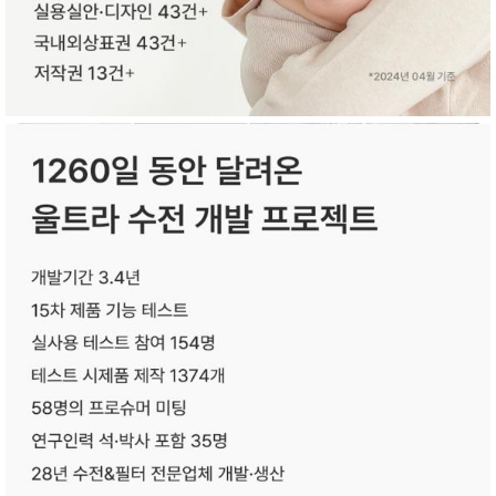
성장발
달교육
용품
어른내
패
의
션
유/아동
내의
가방/지
갑/케이
스
패션/잡
화
세탁세
생
제
활
일상 돋
보기
침구용
품
생활/욕
실/청소
용품
WALL
DECO
Pet
Supplies
공연/행
문