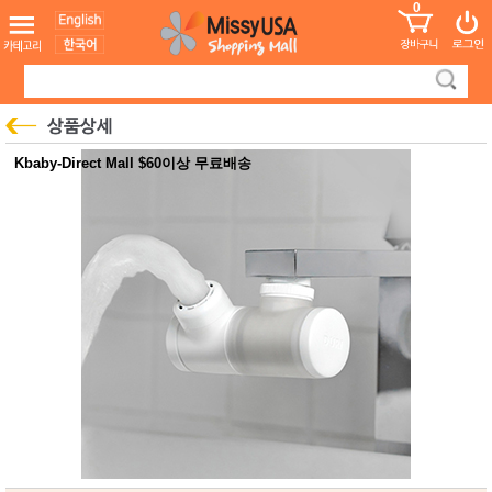
0
어린이
MissyShop
도
Login
청소년
서
성인서
컬러링
북
만화
한국학
Kbaby-Direct Mall $60이상 무료배송
습지
미국학
습지
고국배
고
송
국
꽃배송
홍삼전
건
문브랜
강
드
건강보
조제품
기능성
건강식
품
Diet/여
성용품
스킨케