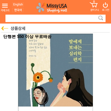
0
어린이
MissyShop
도
Login
청소년
서
성인서
컬러링
북
만화
한국학
단행본 $50 이상 무료배송
습지
미국학
습지
고국배
고
송
국
꽃배송
홍삼전
건
문브랜
강
드
건강보
조제품
기능성
건강식
품
Diet/여
성용품
스킨케