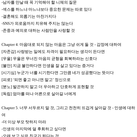
-남자를 만날 때 꼭 기억해야 할 니체의 질문
-섹스를 하느냐 마느냐보다 중요한 문제는 따로 있다
-결혼해도 외롭기는 마찬가지다
-SNS가 외로움까지 치유해 주지는 않는다
-존중과 예의로 대하는 사람만을 사랑할 것
Chapter 4. 마음대로 되지 않는 마음은 그냥 쉬게 둘 것 - 감정에 대하여
[자존감] 사랑받는 일에도 자격이 필요하다는 생각이 든다면
[우울] 우울은 무너진 마음의 균형을 회복하라는 신호다
[불안] 지금 불안하다면 인생을 잘 살고 있다는 증거다
[시기심] 누군가 너를 시기한다면 그만큼 네가 성공했다는 뜻이다
[피로] ‘되면 좋고 아니면 말고’ 정신으로
[분노] 발끈하지 말고 더 우아하고 단호하게 표현할 것
[독립] 엄마를 떠나 어른으로 살아갈 너에게
Chapter 5. 너무 서두르지 말 것, 그리고 천천히 뜨겁게 살아갈 것 - 인생에 대하
여
-더 이상 부모 탓하지 마라
-인생의 마지막에 덜 후회하고 싶다면
-오래 보고 싶은 친구가 된다는 것