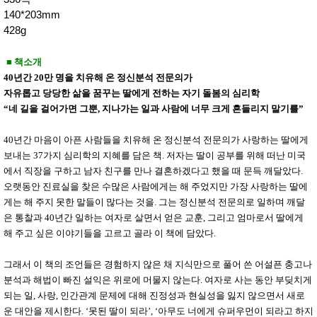
품
140*203mm
즉석가
식
공식품
품
428g
쌀/잡곡/
면류
■ 책소개
양념/소
스/가루
40년간 20만 명을 치유해 온 정신분석 전문의가
건조식
자유롭고 당당한 삶을 꿈꾸는 딸에게 전하는 자기 돌봄의 심리학
품
“네 길을 걸어가면 그뿐, 지나가는 일과 사람에 너무 크게 흔들리지 말기를”
농산품
놀이방
유
40년간 마음이 아픈 사람들을 치유해 온 정신분석 전문의가 사랑하는 딸에게
매트
아
DVD
보내는 37가지 심리학의 지혜를 담은 책. 저자는 딸이 공부를 위해 떠난 미국
유아 보
에서 직장을 구하고 남자 친구를 만나 결혼하겠다고 했을 때 문득 깨달았다.
드(칠
오랫동안 진료실을 찾은 수많은 사람에게는 해 주었지만 가장 사랑하는 딸에
판)
조형물
게는 해 주지 못한 말들이 많다는 것을. 그는 정신분석 전문의로 일하며 깨달
DIY
은 통찰과 40년간 일하는 여자로 살면서 얻은 교훈, 그리고 엄마로서 딸에게
유아 이
해 주고 싶은 이야기들을 고르고 골라 이 책에 담았다.
유식
아기띠/
외출용
그래서 이 책의 조언들은 경험하지 않은 채 지식만으로 풀어 쓴 어설픈 충고나
품
분석과 해법이 빠진 설익은 위로에 머물지 않는다. 여자로 사는 동안 부딪치게
건강/미
되는 일, 사랑, 인간관계 문제에 대해 진정성과 현실성을 잃지 않으면서 새로
용/식기
용품
운 대안을 제시한다. ‘못된 딸이 되라’, ‘아무도 너에게 슈퍼우먼이 되라고 하지