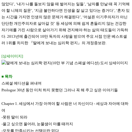
성장발
않았다’, ‘내가 나를 돌보지 않을 때 벌어지는 일들’, ‘남자를 만날 때 꼭 기억해
달교육
야 할 니체의 질문’, ‘지금 불안하다면 인생을 잘 살고 있다는 증거다’, ‘혼자 있
용품
는 시간을 가지면 인생의 많은 문제가 해결된다’, ‘어설픈 이기주의자가 아닌
어른내
패
의
션
단단한 개인주의자로 살아갈 것’ 등 세상에 의해 쉽게 흔들리지 않는 건강한
유/아동
자기애를 가진 사람으로 살아가기 위해 견지해야 하는 삶의 태도들이 가득하
내의
다. 2013년에 출간되어 10만 독자의 사랑을 받으며 주요 서점 인문 베스트셀
가방/지
갑/케이
러 1위를 차지한 『딸에게 보내는 심리학 편지』의 개정증보판.
스
패션/잡
[상세이미지]
화
세탁세
생
제
활
일상 돋
■ 목차
보기
스페셜 에디션을 펴내며
침구용
품
Prologue 30년 동안 미처 하지 못했던 그러나 꼭 해 주고 싶은 이야기들
생활/욕
실/청소
용품
Chapter 1. 세상에서 가장 아껴야 할 사람은 너 자신이다 - 세상과 자아에 대하
WALL
여
DECO
-못된 딸이 되라
Pet
Supplies
-울고 싶으면 울어라, 눈물샘이 마를 때까지
공연/행
문
-모두를 만족시키는 선택이란 없다