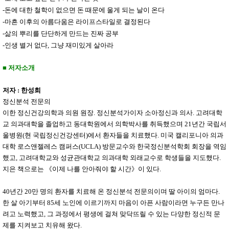
-돈에 대한 철학이 없으면 돈 때문에 울게 되는 날이 온다
-마흔 이후의 아름다움은 라이프스타일로 결정된다
-삶의 뿌리를 단단하게 만드는 진짜 공부
-인생 별거 없다, 그냥 재미있게 살아라
■ 저자소개
저자 : 한성희
정신분석 전문의
이한 정신건강의학과 의원 원장. 정신분석가이자 소아정신과 의사. 고려대학
교 의과대학을 졸업하고 동대학원에서 의학박사를 취득했으며 21년간 국립서
울병원(현 국립정신건강센터)에서 환자들을 치료했다. 미국 캘리포니아 의과
대학 로스앤젤레스 캠퍼스(UCLA) 방문교수와 한국정신분석학회 회장을 역임
했고, 고려대학교와 성균관대학교 의과대학 외래교수로 학생들을 지도했다.
지은 책으로는 《이제 나를 안아줘야 할 시간》이 있다.
40년간 20만 명의 환자를 치료해 온 정신분석 전문의이며 딸 아이의 엄마다.
한 살 아기부터 85세 노인에 이르기까지 마음이 아픈 사람이라면 누구든 만나
려고 노력했고, 그 과정에서 평생에 걸쳐 맞닥뜨릴 수 있는 다양한 정신적 문
제를 지켜보고 치유해 왔다.