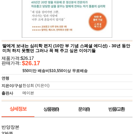
뷰
어
티
메이크
업
헤어케
어/염색
바디케
어/향수
남성화
장품
딸에게 보내는 심리학 편지 (10만 부 기념 스페셜 에디션) - 30년 동안
미용제
미처 하지 못했던 그러나 꼭 해 주고 싶은 이야기들
품
제품가격:$26.17
주방가
$26.17
전
판매가격:
전
자
$50미만 배송비$10,$50이상 무료배송
계절/생
활가전
연령
건강가
한성희 (지은이)
지은이/구성
전
메이븐
출판사
명품식
주
기브랜
방
드
상세정보
보관용
상품평(0)
문의(0)
반품/교환
기
조리용
품
반양장본
주방소
336쪽