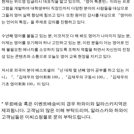
현재는 위드영 잉글리시 대표직을 맡고 있으며
,
『
영어 특훈반
』
이라는 프로
그램을 개발하여 대학생부터 직장인까지 다양한 분야의 사람들을 대상으로
그들의 영어 실력 향상에 힘쓰고 있다
.
또한 원어민 강사를 대상으로
『
영어라
는 언어의 특징
』
을 주제로 강의를 진행하고 있다
.
수년째 영어를 붙들고 있는 분
,
이것저것 다 해 봐도 영어가 나아지지 않는 분
,
이제는 영어를 포기해야 하나 고민하고 있는 분
,
이런 분들이 더는 영어로 인
해 불필요한 에너지를 소모하지 않도록 조력자 역할을 하면서 자신만의 진정
성 있는 콘텐츠와 소통으로 오늘도 영어 교육 현장을 지키고 있다
.
저서로 외국어 분야 베스트셀러
『
넌 대체 몇 년째 영어 공부를 하고 있는 거
니
』『
,
『
김재우의 영어회화
100
』
,
『
김재우의 구동사
100
』
,
『
김재우의
기초 영어회화
100
』
이 있다
.
* 무료배송 혹은 이벤트배송비의 경우 하와이와 알라스카지역은
제외됩니다. 고객님의 많은 이해 부탁드리며, 알라스카와 하와이
고객님들은 미씨쇼핑몰로 문의 부탁드립니다.