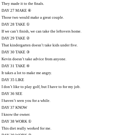
They made it to the finals.
DAY 27 MAKE
⑥
Those two would make a great couple.
DAY 28 TAKE
①
If we can’t finish, we can take the leftovers home.
DAY 29 TAKE
②
That kindergarten doesn’t take kids under five.
DAY 30 TAKE
③
Kevin doesn’t take advice from anyone.
DAY 31 TAKE
④
It takes a lot to make me angry.
DAY 35 LIKE
I don’t like to play golf, but I have to for my job.
DAY 36 SEE
I haven’t seen you for a while.
DAY 37 KNOW
I know the owner.
DAY 38 WORK
①
This diet really worked for me.