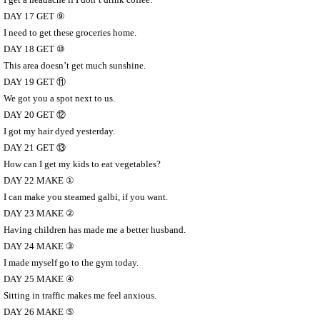
DAY 17 GET
⑨
I need to get these groceries home.
DAY 18 GET
⑩
This area doesn’t get much sunshine.
DAY 19 GET
⑪
We got you a spot next to us.
DAY 20 GET
⑫
I got my hair dyed yesterday.
DAY 21 GET
⑬
How can I get my kids to eat vegetables?
DAY 22 MAKE
①
I can make you steamed galbi, if you want.
DAY 23 MAKE
②
Having children has made me a better husband.
DAY 24 MAKE
③
I made myself go to the gym today.
DAY 25 MAKE
④
Sitting in traffic makes me feel anxious.
DAY 26 MAKE
⑤