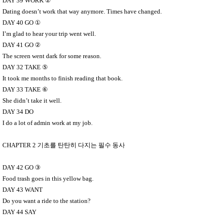
DAY 39 WORK
②
Dating doesn’t work that way anymore. Times have changed.
DAY 40 GO
①
I’m glad to hear your trip went well.
DAY 41 GO
②
The screen went dark for some reason.
DAY 32 TAKE
⑤
It took me months to finish reading that book.
DAY 33 TAKE
⑥
She didn’t take it well.
DAY 34 DO
I do a lot of admin work at my job.
CHAPTER 2
기초를 탄탄히 다지는 필수 동사
DAY 42 GO
③
Food trash goes in this yellow bag.
DAY 43 WANT
Do you want a ride to the station?
DAY 44 SAY