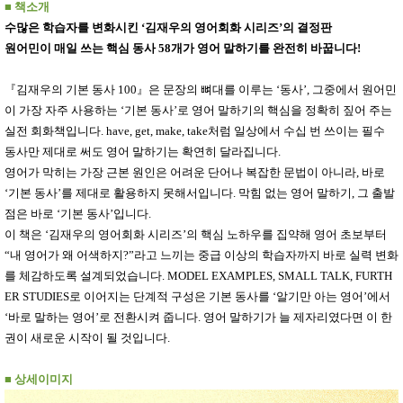
품
■
책소개
즉석가
식
수많은 학습자를 변화시킨
‘
김재우의 영어회화 시리즈
’
의 결정판
공식품
품
원어민이 매일 쓰는 핵심 동사
58
개가 영어 말하기를 완전히 바꿉니다
!
쌀/잡곡/
면류
양념/소
『
김재우의 기본 동사
100
』
은 문장의 뼈대를 이루는
‘
동사
’,
그중에서 원어민
스/가루
이 가장 자주 사용하는
‘
기본 동사
’
로 영어 말하기의 핵심을 정확히 짚어 주는
건조식
품
실전 회화책입니다
. have, get, make, take
처럼 일상에서 수십 번 쓰이는 필수
농산품
동사만 제대로 써도 영어 말하기는 확연히 달라집니다
.
놀이방
유
영어가 막히는 가장 근본 원인은 어려운 단어나 복잡한 문법이 아니라
,
바로
매트
아
‘
기본 동사
’
를 제대로 활용하지 못해서입니다
.
막힘 없는 영어 말하기
,
그 출발
DVD
유아 보
점은 바로
‘
기본 동사
’
입니다
.
드(칠
이 책은
‘
김재우의 영어회화 시리즈
’
의 핵심 노하우를 집약해 영어 초보부터
판)
“
내 영어가 왜 어색하지
조형물
?”
라고 느끼는 중급 이상의 학습자까지 바로 실력 변화
DIY
를 체감하도록 설계되었습니다
. MODEL EXAMPLES, SMALL TALK, FURTH
유아 이
ER STUDIES
로 이어지는 단계적 구성은 기본 동사를
‘
알기만 아는 영어
’
에서
유식
아기띠/
‘
바로 말하는 영어
’
로 전환시켜 줍니다
.
영어 말하기가 늘 제자리였다면 이 한
외출용
권이 새로운 시작이 될 것입니다
.
품
건강/미
용/식기
■
상세이미지
용품