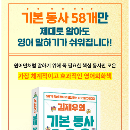
성장발
달교육
용품
어른내
패
의
션
유/아동
내의
가방/지
갑/케이
스
패션/잡
화
세탁세
생
제
활
일상 돋
보기
침구용
품
생활/욕
실/청소
용품
WALL
DECO
Pet
Supplies
공연/행
문