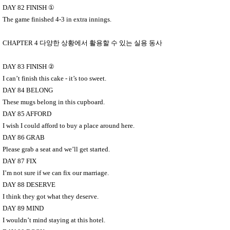
DAY 82 FINISH
①
The game finished 4-3 in extra innings.
CHAPTER 4
다양한 상황에서 활용할 수 있는 실용 동사
DAY 83 FINISH
②
I can’t finish this cake - it’s too sweet.
DAY 84 BELONG
These mugs belong in this cupboard.
DAY 85 AFFORD
I wish I could afford to buy a place around here.
DAY 86 GRAB
Please grab a seat and we’ll get started.
DAY 87 FIX
I’m not sure if we can fix our marriage.
DAY 88 DESERVE
I think they got what they deserve.
DAY 89 MIND
I wouldn’t mind staying at this hotel.