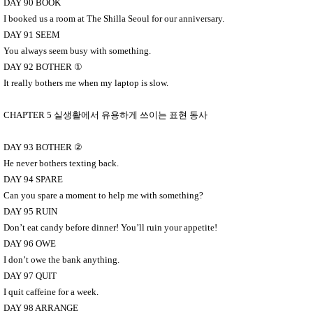
DAY 90 BOOK
I booked us a room at The Shilla Seoul for our anniversary.
DAY 91 SEEM
You always seem busy with something.
DAY 92 BOTHER
①
It really bothers me when my laptop is slow.
CHAPTER 5
실생활에서 유용하게 쓰이는 표현 동사
DAY 93 BOTHER
②
He never bothers texting back.
DAY 94 SPARE
Can you spare a moment to help me with something?
DAY 95 RUIN
Don’t eat candy before dinner! You’ll ruin your appetite!
DAY 96 OWE
I don’t owe the bank anything.
DAY 97 QUIT
I quit caffeine for a week.
DAY 98 ARRANGE