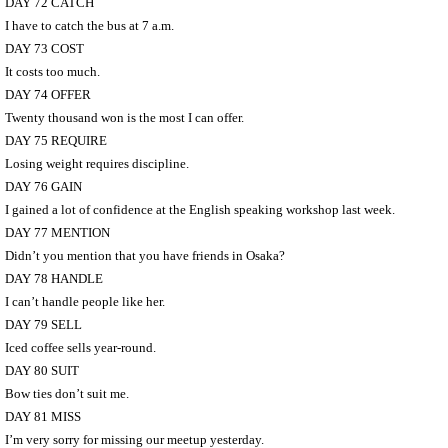
DAY 72 CATCH
I have to catch the bus at 7 a.m.
DAY 73 COST
It costs too much.
DAY 74 OFFER
Twenty thousand won is the most I can offer.
DAY 75 REQUIRE
Losing weight requires discipline.
DAY 76 GAIN
I gained a lot of confidence at the English speaking workshop last week.
DAY 77 MENTION
Didn’t you mention that you have friends in Osaka?
DAY 78 HANDLE
I can’t handle people like her.
DAY 79 SELL
Iced coffee sells year-round.
DAY 80 SUIT
Bow ties don’t suit me.
DAY 81 MISS
I’m very sorry for missing our meetup yesterday.