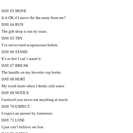
DAY 63 MOVE
Is it OK if I move the fan away from me?
DAY 64 RUN
The gift shop is run by nuns.
DAY 65 TRY
I’ve never tried acupuncture before.
DAY 66 STAND
It’s so hot I can’t stand it.
DAY 67 BREAK
The handle on my favorite cup broke.
DAY 68 HURT
My tooth hurts when I drink cold water.
DAY 69 NOTICE
I noticed you never eat anything at lunch.
DAY 70 EXPECT
I expect an answer by tomorrow.
DAY 71 LOSE
I just can’t believe we lost.