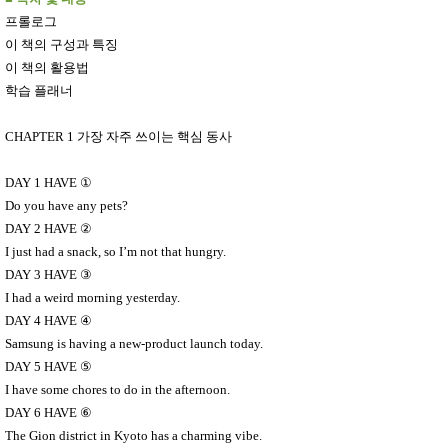
프롤로그
이 책의 구성과 특징
이 책의 활용법
학습 플래너
CHAPTER 1
가장 자주 쓰이는 핵심 동사
DAY 1 HAVE
①
Do you have any pets?
DAY 2 HAVE
②
I just had a snack, so I’m not that hungry.
DAY 3 HAVE
③
I had a weird morning yesterday.
DAY 4 HAVE
④
Samsung is having a new-product launch today.
DAY 5 HAVE
⑤
I have some chores to do in the afternoon.
DAY 6 HAVE
⑥
The Gion district in Kyoto has a charming vibe.