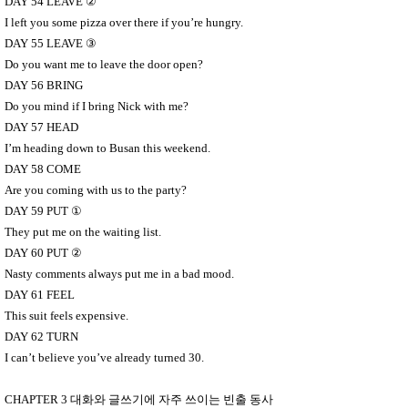
DAY 54 LEAVE
②
I left you some pizza over there if you’re hungry.
DAY 55 LEAVE
③
Do you want me to leave the door open?
DAY 56 BRING
Do you mind if I bring Nick with me?
DAY 57 HEAD
I’m heading down to Busan this weekend.
DAY 58 COME
Are you coming with us to the party?
DAY 59 PUT
①
They put me on the waiting list.
DAY 60 PUT
②
Nasty comments always put me in a bad mood.
DAY 61 FEEL
This suit feels expensive.
DAY 62 TURN
I can’t believe you’ve already turned 30.
CHAPTER 3
대화와 글쓰기에 자주 쓰이는 빈출 동사