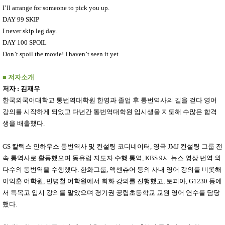
I’ll arrange for someone to pick you up.
DAY 99 SKIP
I never skip leg day.
DAY 100 SPOIL
Don’t spoil the movie! I haven’t seen it yet.
■
저자소개
저자
:
김재우
한국외국어대학교 통번역대학원 한영과 졸업 후 통번역사의 길을 걷다 영어
강의를 시작하게 되었고 다년간 통번역대학원 입시생을 지도해 수많은 합격
생을 배출했다
.
GS
칼텍스 인하우스 통번역사 및 컨설팅 코디네이터
,
영국
JMJ
컨설팅 그룹 전
속 통역사로 활동했으며 동유럽 지도자 수행 통역
, KBS 9
시 뉴스 영상 번역 외
다수의 통번역을 수행했다
.
한화그룹
,
액센츄어 등의 사내 영어 강의를 비롯해
이익훈 어학원
,
민병철 어학원에서 회화 강의를 진행했고
,
토피아
, G1230
등에
서 특목고 입시 강의를 맡았으며 경기권 공립초등학교 교원 영어 연수를 담당
했다
.