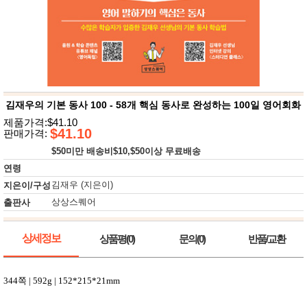
뷰
어
티
메이크
업
헤어케
어/염색
바디케
어/향수
남성화
장품
김재우의 기본 동사 100 - 58개 핵심 동사로 완성하는 100일 영어회화
미용제
제품가격:$41.10
품
$41.10
판매가격:
주방가
전
$50미만 배송비$10,$50이상 무료배송
전
자
계절/생
연령
활가전
김재우 (지은이)
지은이/구성
건강가
전
상상스퀘어
출판사
명품식
주
기브랜
방
드
상세정보
상품평(0)
문의(0)
반품/교환
보관용
기
조리용
344
쪽
| 592g | 152*215*21mm
품
주방소