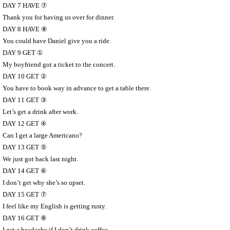
DAY 7 HAVE
⑦
Thank you for having us over for dinner.
DAY 8 HAVE
⑧
You could have Daniel give you a ride.
DAY 9 GET
①
My boyfriend got a ticket to the concert.
DAY 10 GET
②
You have to book way in advance to get a table there.
DAY 11 GET
③
Let’s get a drink after work.
DAY 12 GET
④
Can I get a large Americano?
DAY 13 GET
⑤
We just got back last night.
DAY 14 GET
⑥
I don’t get why she’s so upset.
DAY 15 GET
⑦
I feel like my English is getting rusty.
DAY 16 GET
⑧
I get a headache if I don’t drink coffee.