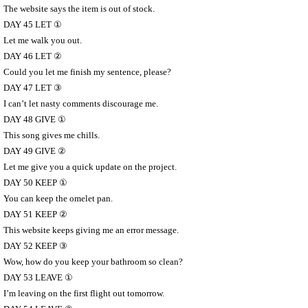
The website says the item is out of stock.
DAY 45 LET
①
Let me walk you out.
DAY 46 LET
②
Could you let me finish my sentence, please?
DAY 47 LET
③
I can’t let nasty comments discourage me.
DAY 48 GIVE
①
This song gives me chills.
DAY 49 GIVE
②
Let me give you a quick update on the project.
DAY 50 KEEP
①
You can keep the omelet pan.
DAY 51 KEEP
②
This website keeps giving me an error message.
DAY 52 KEEP
③
Wow, how do you keep your bathroom so clean?
DAY 53 LEAVE
①
I’m leaving on the first flight out tomorrow.