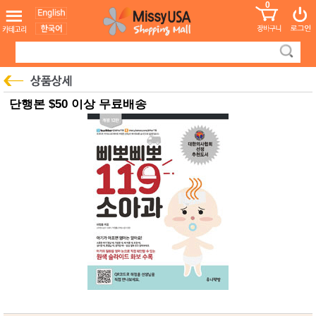
0
어린이
MissyShop
도
Login
청소년
서
성인서
컬러링
북
만화
한국학
단행본 $50 이상 무료배송
습지
미국학
습지
고국배
고
송
국
꽃배송
홍삼전
건
문브랜
강
드
건강보
조제품
기능성
건강식
품
Diet/여
성용품
스킨케