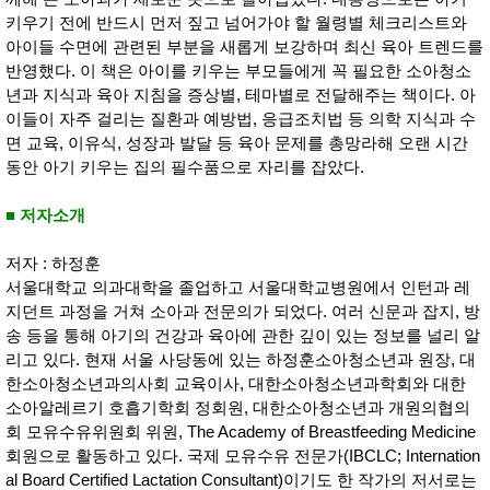
품
키우기 전에 반드시 먼저 짚고 넘어가야 할 월령별 체크리스트와
즉석가
식
공식품
품
아이들 수면에 관련된 부분을 새롭게 보강하며 최신 육아 트렌드를
쌀/잡곡/
반영했다. 이 책은 아이를 키우는 부모들에게 꼭 필요한 소아청소
면류
년과 지식과 육아 지침을 증상별, 테마별로 전달해주는 책이다. 아
양념/소
스/가루
이들이 자주 걸리는 질환과 예방법, 응급조치법 등 의학 지식과 수
건조식
면 교육, 이유식, 성장과 발달 등 육아 문제를 총망라해 오랜 시간
품
동안 아기 키우는 집의 필수품으로 자리를 잡았다.
농산품
놀이방
유
■ 저자소개
매트
아
DVD
유아 보
저자 : 하정훈
드(칠
서울대학교 의과대학을 졸업하고 서울대학교병원에서 인턴과 레
판)
지던트 과정을 거쳐 소아과 전문의가 되었다. 여러 신문과 잡지, 방
조형물
DIY
송 등을 통해 아기의 건강과 육아에 관한 깊이 있는 정보를 널리 알
유아 이
리고 있다. 현재 서울 사당동에 있는 하정훈소아청소년과 원장, 대
유식
한소아청소년과의사회 교육이사, 대한소아청소년과학회와 대한
아기띠/
외출용
소아알레르기 호흡기학회 정회원, 대한소아청소년과 개원의협의
품
회 모유수유위원회 위원, The Academy of Breastfeeding Medicine
건강/미
회원으로 활동하고 있다. 국제 모유수유 전문가(IBCLC; Internation
용/식기
용품
al Board Certified Lactation Consultant)이기도 한 작가의 저서로는