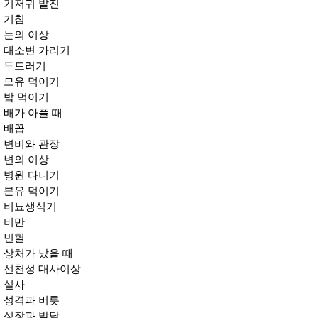
기저귀 발진
사
화
기침
눈의 이상
대소변 가리기
두드러기
모유 먹이기
밥 먹이기
배가 아플 때
배꼽
변비와 관장
변의 이상
병원 다니기
분유 먹이기
비뇨생식기
비만
빈혈
상처가 났을 때
선천성 대사이상
설사
성격과 버릇
성장과 발달