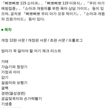
성장발
『삐뽀삐뽀 119 소아과』, 『삐뽀삐뽀 119 이유식』, 『우리 아가
달교육
예방접종』, 『소아과 개원의를 위한 육아 상담 가이드』 등이 있
용품
으며, 공저로 『삐뽀삐뽀 우리 아가 모유 먹이기』, 『소아과 개원
어른내
패
의
션
의 진료가이드』 등이 있다.
유/아동
내의
■ 목차
가방/지
갑/케이
스
개정 12판 서문 / 개정판 서문 / 초판 서문 / 프롤로그
패션/잡
화
엄마가 꼭 알아야 할 아기 체크 리스트
세탁세
생
제
활
일상 돋
가래
보기
가습기와 청정기
침구용
가정과 아이
품
생활/욕
감기
실/청소
걸음마와 보행기
용품
결핵
WALL
DECO
경련(열성경련)
Pet
공갈젖꼭지와 손가락빨기
Supplies
기생충
공연/행
문