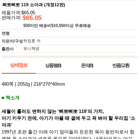
뷰
어
삐뽀삐뽀 119 소아과 (개정12판)
티
메이크
제품가격:$65.05
업
$65.05
판매가격:
헤어케
어/염색
$50미만 배송비$10,$50이상 무료배송
바디케
연령
어/향수
하정훈 저
지은이/구성
남성화
장품
유니책방
출판사
미용제
품
주방가
상세정보
전
상품평(0)
문의(0)
반품/교환
전
자
계절/생
활가전
480쪽 | 2052g | 216*270*40mm
건강가
전
■ 책소개
명품식
주
기브랜
방
드
세월이 흘러도 변하지 않는 ‘삐뽀삐뽀 119’의 가치,
보관용
아기 키우기 전에, 아기가 아플 때 곁에 두고 꼭 봐야 할 우리집 ‘소
기
조리용
아과’
품
1997년 초판 출간 이래 아기 엄마들의 든든한 육아 동반자로서 함
주방소
께해 온 소아과가 새로운 옷으로 갈아입었다. 내용상으로는 아기