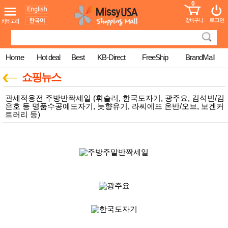
0
어린이
MissyShop
도
Login
청소년
서
성인서
컬러링
북
Home
Hot deal
Best
KB-Direct
FreeShip
BrandMall
만화
한국학
쇼핑뉴스
습지
미국학
관세적용전 주방반짝세일 (휘슬러, 한국도자기, 광주요, 김석빈/김
습지
은호 등 명품수공예도자기, 놋향유기, 라씨에뜨 온반/오브, 보겐커
고국배
고
트러리 등)
송
국
꽃배송
홍삼전
건
문브랜
강
드
건강보
조제품
기능성
건강식
품
Diet/여
성용품
스킨케