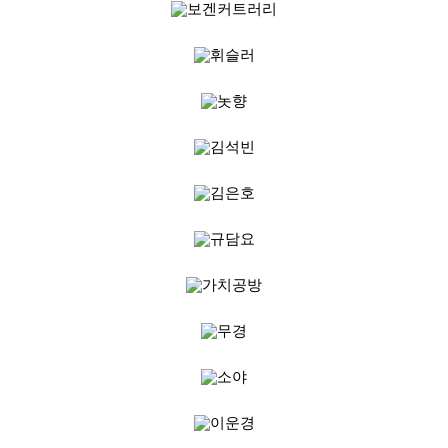
뷰
어
티
메이크
업
헤어케
어/염색
바디케
어/향수
남성화
장품
미용제
품
주방가
전
전
자
계절/생
활가전
건강가
전
명품식
주
기브랜
방
드
보관용
기
조리용
품
주방소