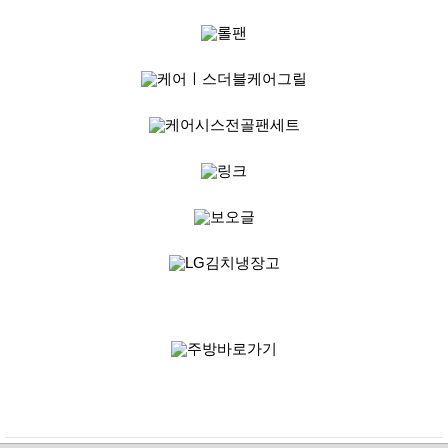
성장발
달교육
용품
어른내
패
의
션
유/아동
내의
가방/지
갑/케이
스
패션/잡
화
세탁세
생
제
활
일상 돋
보기
침구용
품
생활/욕
실/청소
용품
WALL
DECO
Pet
Supplies
공연/행
문