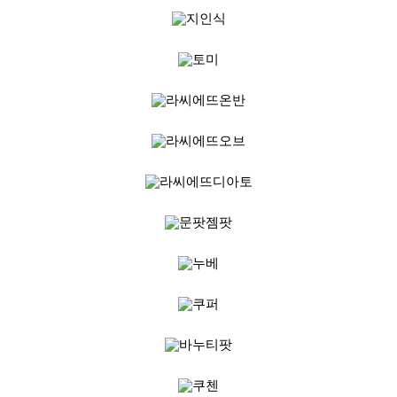
품
즉석가
식
공식품
품
쌀/잡곡/
면류
양념/소
스/가루
건조식
품
농산품
놀이방
유
매트
아
DVD
유아 보
드(칠
판)
조형물
DIY
유아 이
유식
아기띠/
외출용
품
건강/미
용/식기
용품