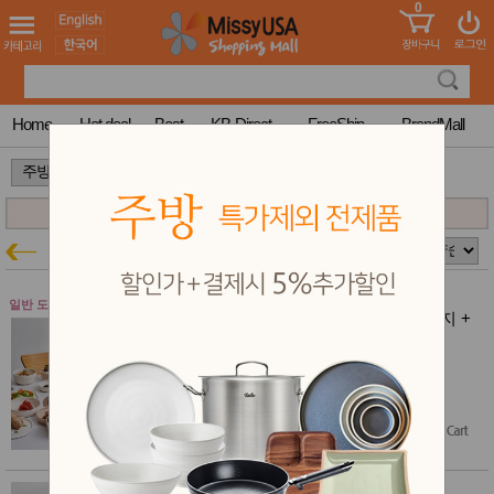
0
어린이
MissyShop
도
Login
청소년
서
성인서
컬러링
북
Home
Hot deal
Best
KB-Direct
FreeShip
BrandMall
만화
한국학
>
>
습지
미국학
습지
고국배
고
누베
주방특가
송
국
꽃배송
홍삼전
건
일반 도자기 $100이상 무료배송
누베 nube 6인세트 (26p) - 크림베이지 +
문브랜
강
버터옐로우(컬러믹스)
드
건강보
일반도자기 20% 특가할인
조제품
$359.70
기능성
$287.76
(20% off)
건강식
품
Diet/여
성용품
스킨케