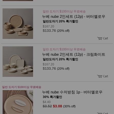
성장발
달교육
용품
일반 도자기 $100이상 무료배송
어른내
패
누베 nube 2인세트 (12p) - 버터옐로우
의
션
일반도자기 20% 특가할인
유/아동
$167.20
내의
$133.76
(20% off)
가방/지
갑/케이
스
패션/잡
화
일반 도자기 $100이상 무료배송
누베 nube 2인세트 (12p) - 크림화이트
세탁세
생
제
일반도자기 20% 특가할인
활
일상 돋
$167.20
보기
$133.76
(20% off)
침구용
품
생활/욕
실/청소
일반 도자기 $100이상 무료배송
용품
누베 nube 수저받침 1p - 버터옐로우
WALL
30% 특가할인
DECO
$4.40
Pet
$3.52
$3.08
Supplies
(30% off)
공연/행
문