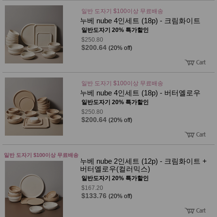
품
즉석가
일반 도자기 $100이상 무료배송
식
공식품
누베 nube 4인세트 (18p) - 크림화이트
품
쌀/잡곡/
일반도자기 20% 특가할인
면류
$250.80
양념/소
$200.64
(20% off)
스/가루
건조식
품
농산품
일반 도자기 $100이상 무료배송
놀이방
유
누베 nube 4인세트 (18p) - 버터옐로우
매트
아
일반도자기 20% 특가할인
DVD
$250.80
유아 보
$200.64
(20% off)
드(칠
판)
조형물
DIY
유아 이
일반 도자기 $100이상 무료배송
누베 nube 2인세트 (12p) - 크림화이트 +
유식
버터옐로우(컬러믹스)
아기띠/
외출용
일반도자기 20% 특가할인
품
$167.20
건강/미
$133.76
(20% off)
용/식기
용품