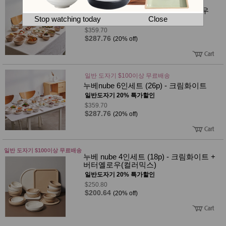
뷰
일반 도자기 $100이상 무료배송
어
티
누베 nube 6인세트 (26p) - 버터옐로우
메이크
Stop watching today
Close
일반도자기 20% 특가할인
업
$359.70
헤어케
$287.76
(20% off)
어/염색
바디케
어/향수
남성화
장품
일반 도자기 $100이상 무료배송
미용제
누베nube 6인세트 (26p) - 크림화이트
품
일반도자기 20% 특가할인
주방가
$359.70
전
전
$287.76
자
(20% off)
계절/생
활가전
건강가
전
일반 도자기 $100이상 무료배송
누베 nube 4인세트 (18p) - 크림화이트 +
명품식
주
버터옐로우(컬러믹스)
기브랜
방
드
일반도자기 20% 특가할인
보관용
$250.80
기
$200.64
(20% off)
조리용
품
주방소