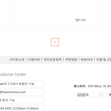
1
사이트소개
l
이용약관
l
개인보호정책
l
주문방법
l
배송안내
l
반품 및 교
page의 1:1에서 회원만 가능
회사위치
440 Nibus, St, B
@haeorumusa.com
 문의 가능
784-6491 (10:00am~5:00pm)