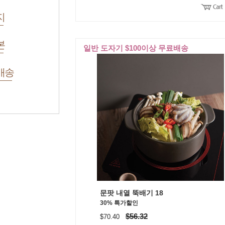
지
본
일반 도자기 $100이상 무료배송
배송
문팟 내열 뚝배기 18
30% 특가할인
$56.32
$70.40