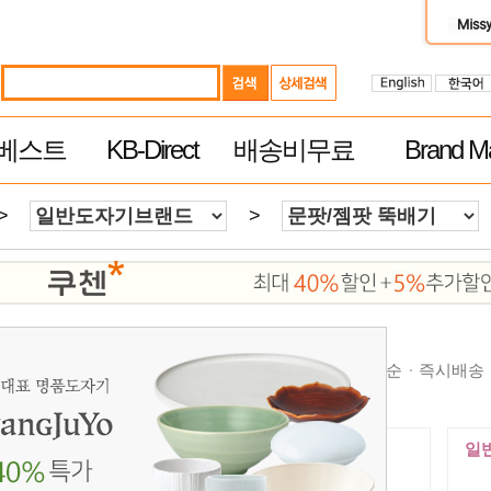
베스트
KB-Direct
배송비무료
Brand Ma
>
>
순
높은가격순
제품평 많은순
빠른 배송순
추천순
즉시배송
일반 도자기 $100이상 무료배송
일반