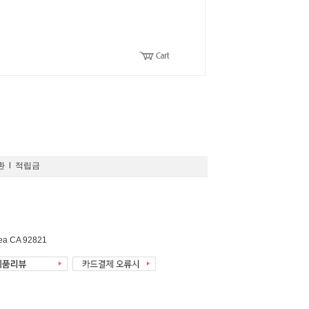
환
l
적립금
rea CA 92821