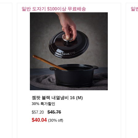
일반 도자기 $100이상 무료배송
일반
젬팟 블랙 내열냄비 16 (M)
30% 특가할인
$45.76
$57.20
$40.04
(30% off)