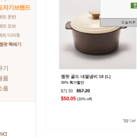
도자기브랜드
에뜨 온반
오늘하루
에뜨 오브
에뜨 디아토
젬팟 뚝배기
유기
젬팟 골드 내열냄비 18 (L)
용품
30% 특가할인
소품
$57.20
$71.50
$50.05
(30% off)
ect