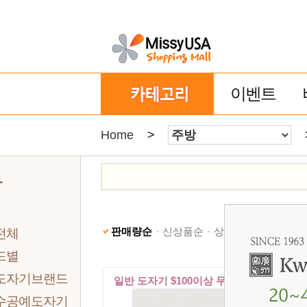
이벤트
Home
>
방
판매량순
신상품순
상품명순
낮은가격
전체
드별
도자기브랜드
일반 도자기 $100이상 무료배송
수공예도자기