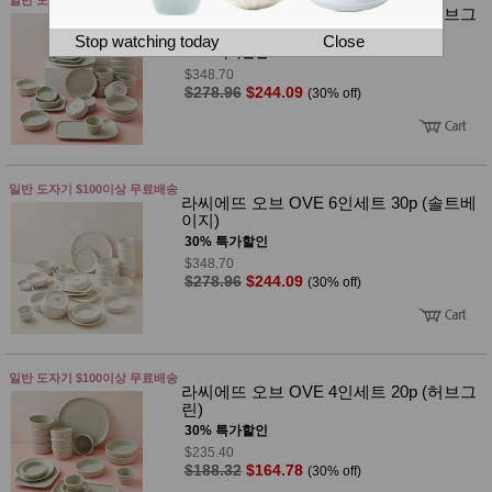
뷰
라씨에뜨 오브 OVE 6인세트 30p (허브그
어
티
린)
메이크
Stop watching today
Close
업
30% 특가할인
헤어케
$348.70
어/염색
$278.96
$244.09
(30% off)
바디케
어/향수
남성화
장품
미용제
일반 도자기 $100이상 무료배송
라씨에뜨 오브 OVE 6인세트 30p (솔트베
품
이지)
주방가
전
30% 특가할인
전
자
$348.70
계절/생
$278.96
$244.09
활가전
(30% off)
건강가
전
명품식
주
기브랜
방
일반 도자기 $100이상 무료배송
드
라씨에뜨 오브 OVE 4인세트 20p (허브그
보관용
린)
기
30% 특가할인
조리용
$235.40
품
$188.32
$164.78
(30% off)
주방소