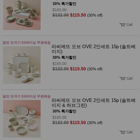
성장발
30% 특가할인
달교육
$165.00
용품
$132.00
$115.50
(30% off)
어른내
패
의
션
유/아동
내의
가방/지
일반 도자기 $100이상 무료배송
갑/케이
라씨에뜨 오브 OVE 2인세트 15p (솔트베
스
이지)
패션/잡
30% 특가할인
화
$165.00
세탁세
생
$132.00
$115.50
(30% off)
제
활
일상 돋
보기
침구용
품
일반 도자기 $100이상 무료배송
생활/욕
라씨에뜨 오브 OVE 2인세트 15p (솔트베
실/청소
이지 & 허브그린)
용품
30% 특가할인
WALL
$165.00
DECO
$132.00
$115.50
(30% off)
Pet
Supplies
공연/행
문