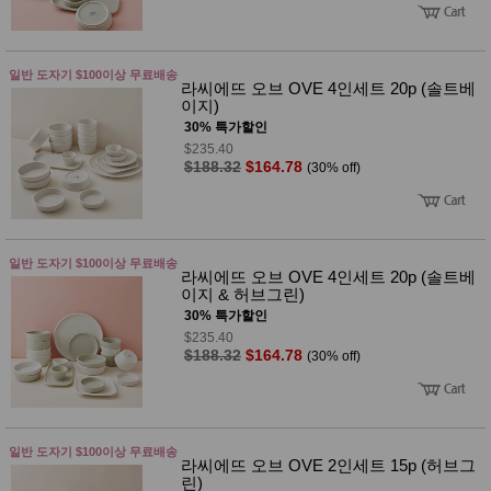
품
즉석가
식
공식품
품
쌀/잡곡/
일반 도자기 $100이상 무료배송
면류
라씨에뜨 오브 OVE 4인세트 20p (솔트베
양념/소
이지)
스/가루
30% 특가할인
건조식
$235.40
품
$188.32
$164.78
(30% off)
농산품
놀이방
유
매트
아
DVD
유아 보
일반 도자기 $100이상 무료배송
드(칠
라씨에뜨 오브 OVE 4인세트 20p (솔트베
판)
이지 & 허브그린)
조형물
30% 특가할인
DIY
$235.40
유아 이
$188.32
$164.78
(30% off)
유식
아기띠/
외출용
품
건강/미
일반 도자기 $100이상 무료배송
용/식기
라씨에뜨 오브 OVE 2인세트 15p (허브그
용품
린)