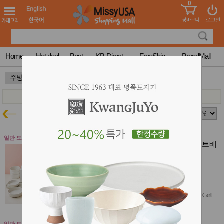
0
어린이
MissyShop
도
Login
청소년
서
성인서
컬러링
북
Home
Hot deal
Best
KB-Direct
FreeShip
BrandMall
만화
한국학
>
>
습지
미국학
습지
고국배
고
라씨에뜨 오브
주방특가
송
국
꽃배송
홍삼전
건
일반 도자기 $100이상 무료배송
라씨에뜨 오브 OVE 6인세트 30p (솔트베
문브랜
강
이지 & 허브그린)
드
건강보
30% 특가할인
조제품
$348.70
기능성
$278.96
$244.09
(30% off)
건강식
품
Diet/여
성용품
스킨케
일반 도자기 $100이상 무료배송