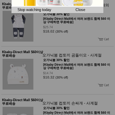
뷰
어
Kbaby-Direct Mall $60이상
티
오가닉붐 베어 줄무늬 간절기 긴소 내의
무료배송
메이크
110호
Stop watching today
Close
업
오가닉붐 30% 할인
헤어케
[Kbaby Direct Mall에서 여러 브랜드 함께 $60 이
어/염색
상 구매하면 무료배송]
바디케
$25.74
어/향수
$18.02
(30% off)
남성화
장품
미용제
품
Kbaby-Direct Mall $60이상
주방가
전
오가닉붐 컵토끼 곰돌이모 - 사계절
무료배송
전
자
오가닉붐 30% 할인
계절/생
[Kbaby Direct Mall에서 여러 브랜드 함께 $60 이
활가전
상 구매하면 무료배송]
건강가
$14.74
전
$10.32
(30% off)
명품식
주
기브랜
방
드
보관용
기
Kbaby-Direct Mall $60이상
조리용
오가닉붐 컵토끼 손싸개 - 사계절
무료배송
품
오가닉붐 30% 할인
주방소
[Kbaby Direct Mall에서 여러 브랜드 함께 $60 이