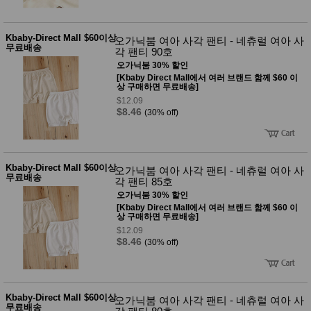
성장발
달교육
용품
Kbaby-Direct Mall $60이상
오가닉붐 여아 사각 팬티 - 네츄럴 여아 사
어른내
패
무료배송
각 팬티 90호
의
션
유/아동
오가닉붐 30% 할인
내의
[Kbaby Direct Mall에서 여러 브랜드 함께 $60 이
상 구매하면 무료배송]
가방/지
갑/케이
$12.09
스
$8.46
(30% off)
패션/잡
화
세탁세
생
제
활
Kbaby-Direct Mall $60이상
오가닉붐 여아 사각 팬티 - 네츄럴 여아 사
일상 돋
무료배송
각 팬티 85호
보기
오가닉붐 30% 할인
침구용
[Kbaby Direct Mall에서 여러 브랜드 함께 $60 이
품
상 구매하면 무료배송]
생활/욕
$12.09
실/청소
$8.46
(30% off)
용품
WALL
DECO
Pet
Supplies
Kbaby-Direct Mall $60이상
오가닉붐 여아 사각 팬티 - 네츄럴 여아 사
공연/행
무료배송
문