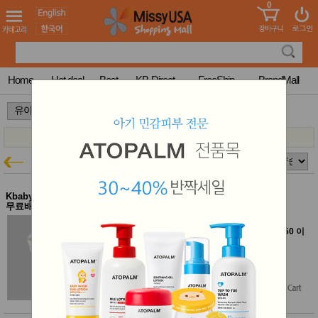
0
어린이
MissyShop
도
Login
청소년
서
성인서
컬러링
북
Home
Hot deal
Best
KB-Direct
FreeShip
BrandMall
만화
한국학
>
>
습지
미국학
습지
고국배
고
유아 의류
유아특가
송
국
꽃배송
홍삼전
건
Kbaby-Direct Mall $60이상
오가닉붐 백곰 내의 110호
문브랜
무료배송
강
드
오가닉붐 30% 할인
건강보
[Kbaby Direct Mall에서 여러 브랜드 함께 $60 이
조제품
상 구매하면 무료배송]
기능성
$27.72
건강식
$19.40
(30% off)
품
Diet/여
성용품
스킨케