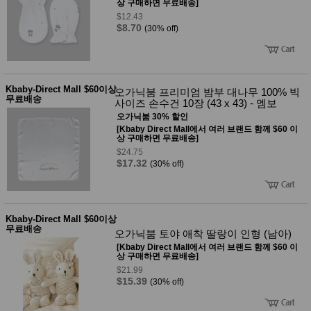
품
상 구매하면 무료배송]
즉석가
$12.43
식
공식품
$8.70
(30% off)
품
쌀/잡곡/
면류
양념/소
스/가루
건조식
Kbaby-Direct Mall $60이상
오가닉붐 프리미엄 밤부 대나무 100% 빅
품
무료배송
사이즈 손수건 10장 (43 x 43) - 엠보
농산품
오가닉붐 30% 할인
놀이방
유
[Kbaby Direct Mall에서 여러 브랜드 함께 $60 이
매트
상 구매하면 무료배송]
아
DVD
$24.75
유아 보
$17.32
(30% off)
드(칠
판)
조형물
DIY
Kbaby-Direct Mall $60이상
유아 이
무료배송
유식
오가닉붐 토야 애착 딸랑이 인형 (남아)
아기띠/
[Kbaby Direct Mall에서 여러 브랜드 함께 $60 이
외출용
상 구매하면 무료배송]
품
$21.99
건강/미
$15.39
(30% off)
용/식기
용품