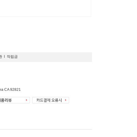
환
l
적립금
rea CA 92821