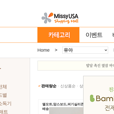
이벤트
Home
>
아
판매량순
신상품순
상품명순
낮은가격
전체
드별
소독기
엘모트,맘스보드,퍼기실리콘 $79이상 무료
배송
 매트