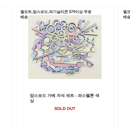
엘모트,맘스보드,퍼기실리콘 $79이상 무료
엘모
배송
배
맘스보드 가베 자석 세트 - 파스텔톤 색
상
SOLD OUT