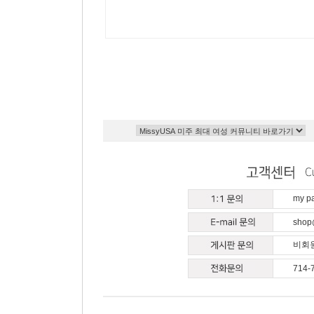
my 
shop
비회원
714-