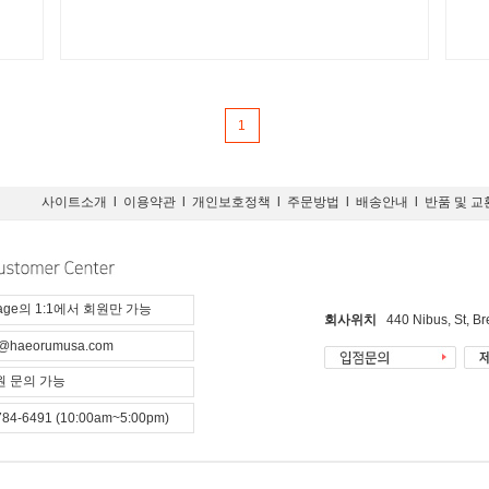
1
사이트소개
l
이용약관
l
개인보호정책
l
주문방법
l
배송안내
l
반품 및 교
page의 1:1에서 회원만 가능
회사위치
440 Nibus, St, B
@haeorumusa.com
 문의 가능
784-6491 (10:00am~5:00pm)