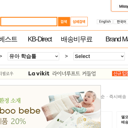
베스트
KB-Direct
배송비무료
Brand Ma
>
>
순
높은가격순
제품평 많은순
빠른 배송순
추천순
즉시배송
엘모트,맘스보드,퍼기실리콘 $79이상 무료
엘모
배송
배