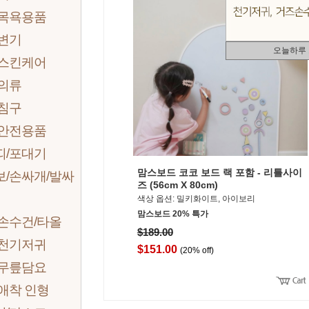
 목욕용품
 변기
오늘하루
 스킨케어
 의류
 침구
 안전용품
띠/포대기
맘스보드 코코 보드 랙 포함 - 리틀사이
보/손싸개/발싸
즈 (56cm X 80cm)
색상 옵션: 밀키화이트, 아이보리
맘스보드 20% 특가
손수건/타올
$189.00
 천기저귀
$151.00
(20% off)
 무릎담요
애착 인형