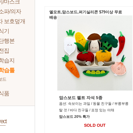
이/마스크
소파/의자
엘모트,맘스보드,퍼기실리콘 $79이상 무료
배송
차 보호덮개
/식기
 단행본
 전집
 학습지
 학습툴
보드
 식품
맘스보드 펠트 자석 5종
옵션: 속보이는 과일 / 동물 친구들 / 부릉부릉
탈 것 / 바다 친구들 / 표정 있는 야채
맘스보드 20% 특가
ect
SOLD OUT