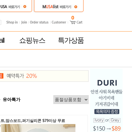
0
ll
쇼핑뉴스
특가상품
유아특가
트,맘스보드,퍼기실리콘 $79이상 무료
송