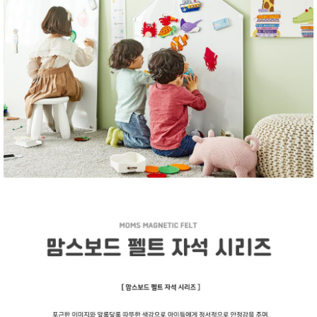
품
즉석가
식
공식품
품
쌀/잡곡/
면류
양념/소
스/가루
건조식
품
농산품
놀이방
유
매트
아
DVD
유아 보
드(칠
판)
조형물
DIY
유아 이
유식
아기띠/
외출용
품
건강/미
용/식기
용품