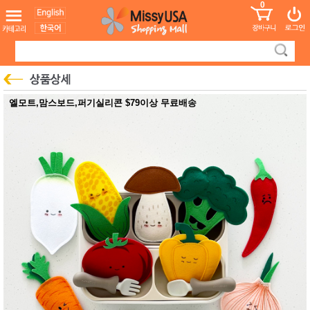
0
어린이
MissyShop
도
Login
청소년
서
성인서
컬러링
북
만화
한국학
엘모트,맘스보드,퍼기실리콘 $79이상 무료배송
습지
미국학
습지
고국배
고
송
국
꽃배송
홍삼전
건
문브랜
강
드
건강보
조제품
기능성
건강식
품
Diet/여
성용품
스킨케