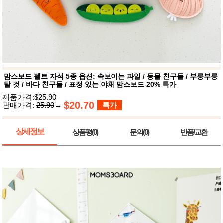
뷰
어
티
메이크
업
헤어케
어/염색
바디케
어/향수
남성화
장품
맘스보드 펠트 자석 5종 옵션: 속보이는 과일 / 동물 친구들 / 부릉부릉
미용제
탈 것 / 바다 친구들 / 표정 있는 야채 맘스보드 20% 특가
품
제품가격:$25.90
주방가
$20.70
전
판매가격:
25.90
→
특가
전
자
계절/생
활가전
상세정보
상품평(0)
문의(0)
반품/교환
건강가
전
명품식
주
기브랜
방
드
보관용
기
조리용
품
주방소