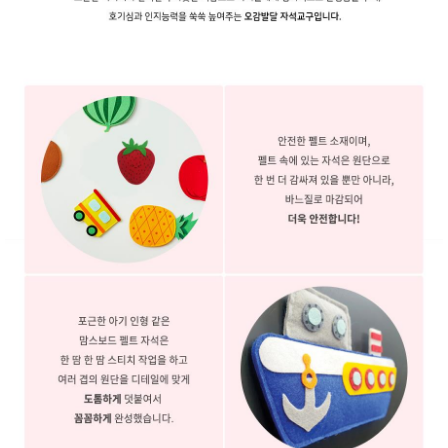
성장발
달교육
용품
어른내
패
의
션
유/아동
내의
가방/지
갑/케이
스
패션/잡
화
세탁세
생
제
활
일상 돋
보기
침구용
품
생활/욕
실/청소
용품
WALL
DECO
Pet
Supplies
공연/행
문