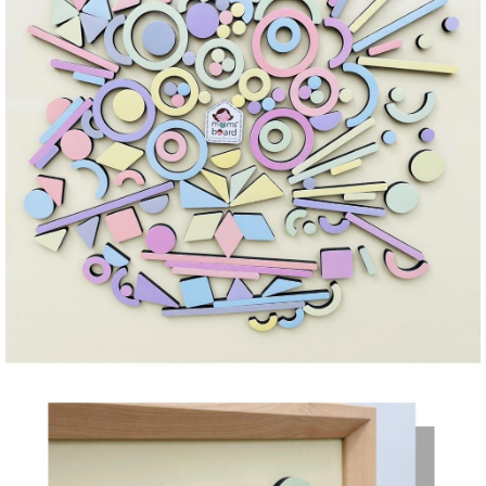
품
즉석가
식
공식품
품
쌀/잡곡/
면류
양념/소
스/가루
건조식
품
농산품
놀이방
유
매트
아
DVD
유아 보
드(칠
판)
조형물
DIY
유아 이
유식
아기띠/
외출용
품
건강/미
용/식기
용품