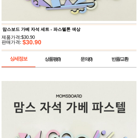
뷰
어
티
메이크
업
헤어케
어/염색
맘스보드 가베 자석 세트 - 파스텔톤 색상
바디케
어/향수
제품가격:$30.90
남성화
$30.90
판매가격:
장품
미용제
품
상세정보
상품평(0)
문의(0)
반품/교환
주방가
전
전
자
계절/생
활가전
건강가
전
명품식
주
기브랜
방
드
보관용
기
조리용
품
주방소