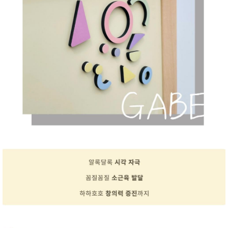
성장발
달교육
용품
어른내
패
의
션
유/아동
내의
가방/지
갑/케이
스
패션/잡
화
세탁세
생
제
활
일상 돋
보기
침구용
품
생활/욕
실/청소
용품
WALL
DECO
Pet
Supplies
공연/행
문