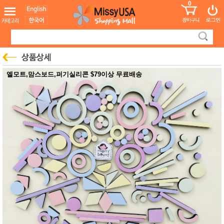
0
어린이
MissyShop
도
Login
청소년
서
성인서
컬러링
북
만화
한국학
엘모트,맘스보드,퍼기실리콘 $79이상 무료배송
습지
미국학
습지
고국배
고
송
국
꽃배송
홍삼전
건
문브랜
강
드
건강보
조제품
기능성
건강식
품
Diet/여
성용품
스킨케