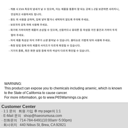
WARNING:
This product can expose you to chemicals including arsenic, which is known
to the State of California to cause cancer.
For more information, go to www.P65Warnings.ca.gov.
Customer Center
·
1:1 문의 회원 가입 후 my page의 1:1
· E-Mail 문의
shop@haeorumusa.com
· 전화문의 714-784-6491(10:00am~5:00pm)
· 회사위치 440 Nibus St, Brea, CA 92821