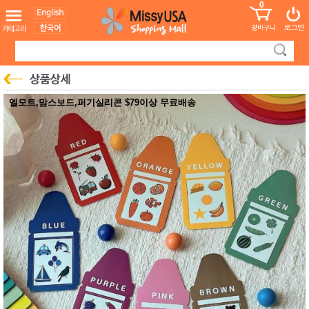
0
어린이
MissyShop
도
Login
청소년
서
성인서
컬러링
북
만화
한국학
엘모트,맘스보드,퍼기실리콘 $79이상 무료배송
습지
미국학
습지
고국배
고
송
국
꽃배송
홍삼전
건
문브랜
강
드
건강보
조제품
기능성
건강식
품
Diet/여
성용품
스킨케