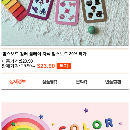
뷰
어
티
메이크
업
헤어케
어/염색
바디케
어/향수
남성화
장품
미용제
품
맘스보드 컬러 플레이 자석 맘스보드 20% 특가
주방가
전
제품가격:$29.90
전
$23.90
자
판매가격:
29.90
→
특가
계절/생
활가전
건강가
상세정보
상품평(0)
문의(0)
반품/교환
전
명품식
주
기브랜
방
드
보관용
기
조리용
품
주방소