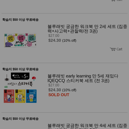
품
즉석가
식
공식품
품
쌀/잡곡/
학습지 $50 이상 무료배송
면류
블루래빗 궁금한 워크북 만 2세 세트 (집중
양념/소
력+사고력+관찰력/전 3권)
스/가루
$27.00
건조식
$24.30
품
(10% off)
농산품
놀이방
유
매트
아
DVD
유아 보
학습지 $50 이상 무료배송
드(칠
블루래빗 early learning 만 5세 재밌다
판)
IQEQCQ 스티커북 세트 (전 3권)
조형물
$27.00
DIY
$24.30
(10% off)
유아 이
SOLD OUT
유식
아기띠/
외출용
품
건강/미
학습지 $50 이상 무료배송
용/식기
용품
블루래빗 궁금한 워크북 만 4세 세트 (집중