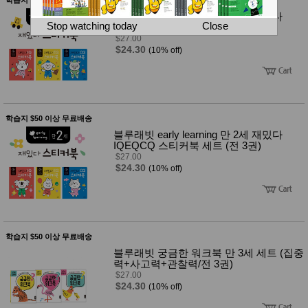
뷰
어
티
블루래빗 early learning 만 3세 재밌다
메이크
Stop watching today
Close
IQEQCQ 스티커북 세트 (전 3권)
업
$27.00
헤어케
$24.30
(10% off)
어/염색
바디케
어/향수
남성화
장품
미용제
학습지 $50 이상 무료배송
품
블루래빗 early learning 만 2세 재밌다
주방가
전
IQEQCQ 스티커북 세트 (전 3권)
전
자
$27.00
계절/생
$24.30
(10% off)
활가전
건강가
전
명품식
주
기브랜
방
학습지 $50 이상 무료배송
드
보관용
블루래빗 궁금한 워크북 만 3세 세트 (집중
기
력+사고력+관찰력/전 3권)
조리용
$27.00
품
$24.30
(10% off)
주방소