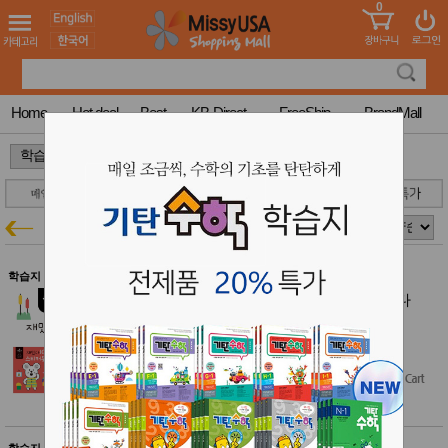
0
어린이
MissyShop
도
Login
청소년
서
성인서
컬러링
북
Home
Hot deal
Best
KB-Direct
FreeShip
BrandMall
만화
한국학
>
>
습지
미국학
습지
고국배
고
블루래빗
학습지특가
송
국
꽃배송
홍삼전
건
학습지 $50 이상 무료배송
문브랜
강
블루래빗 early learning 만 4세 재밌다
드
IQEQCQ 스티커북 세트 (전 3권)
건강보
$28.00
조제품
$24.30
(13% off)
기능성
건강식
품
Diet/여
성용품
스킨케
학습지 $50 이상 무료배송