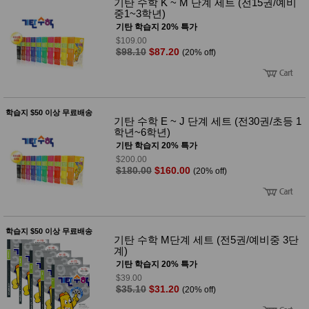
기탄 수학 K ~ M 단계 세트 (전15권/예비
성장발
중1~3학년)
달교육
용품
기탄 학습지 20% 특가
어른내
$109.00
패
의
$98.10
$87.20
(20% off)
션
유/아동
내의
가방/지
갑/케이
스
학습지 $50 이상 무료배송
기탄 수학 E ~ J 단계 세트 (전30권/초등 1
패션/잡
학년~6학년)
화
기탄 학습지 20% 특가
세탁세
생
제
$200.00
활
$180.00
$160.00
(20% off)
일상 돋
보기
침구용
품
생활/욕
실/청소
학습지 $50 이상 무료배송
기탄 수학 M단계 세트 (전5권/예비중 3단
용품
계)
WALL
DECO
기탄 학습지 20% 특가
Pet
$39.00
Supplies
$35.10
$31.20
(20% off)
공연/행
문