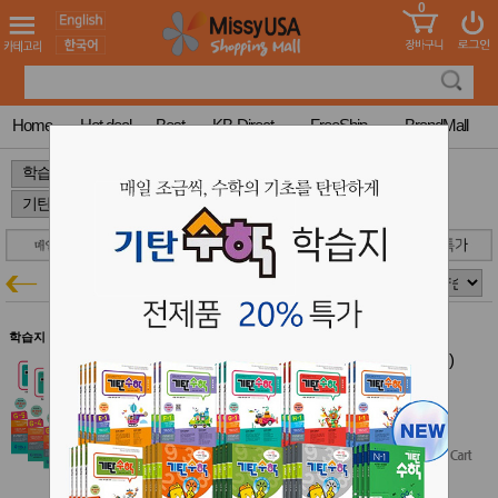
0
어린이
MissyShop
도
Login
청소년
서
성인서
컬러링
북
Home
Hot deal
Best
KB-Direct
FreeShip
BrandMall
만화
한국학
>
>
>
습지
미국학
습지
고국배
고
송
국
꽃배송
기탄 수학
학습지특가
홍삼전
건
문브랜
강
드
학습지 $50 이상 무료배송
건강보
기탄 수학 G단계 세트 (전5권)(초등3)
조제품
기탄 학습지 20% 특가
기능성
$39.00
건강식
$35.10
$31.20
(20% off)
품
Diet/여
성용품
스킨케