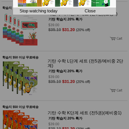
뷰
어
티
학습지 $50 이상 무료배송
메이크
Stop watching today
Close
기탄 수학 H단계 세트 (전5권)(초등4)
업
헤어케
기탄 학습지 20% 특가
어/염색
$39.00
바디케
$35.10
$31.20
(20% off)
어/향수
남성화
장품
미용제
품
학습지 $50 이상 무료배송
주방가
전
기탄 수학 L단계 세트 (전5권/예비중 2단
전
자
계)
계절/생
기탄 학습지 20% 특가
활가전
$39.00
건강가
$35.10
$31.20
(20% off)
전
명품식
주
기브랜
방
드
보관용
학습지 $50 이상 무료배송
기
기탄 수학 K단계 세트 (전5권)(예비중1)
조리용
기탄 학습지 20% 특가
품
주방소
$39.00
$35.10
$31.20