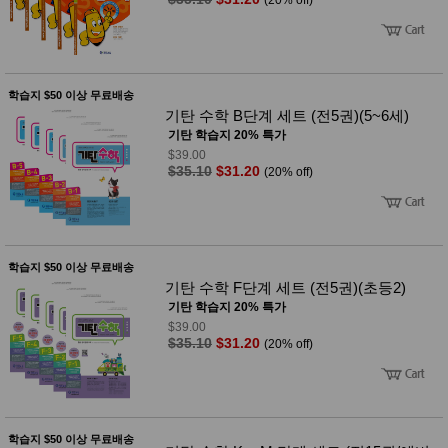
품
(20% off)
즉석가
식
공식품
품
쌀/잡곡/
면류
양념/소
학습지 $50 이상 무료배송
스/가루
기탄 수학 B단계 세트 (전5권)(5~6세)
건조식
기탄 학습지 20% 특가
품
$39.00
농산품
$35.10
$31.20
(20% off)
놀이방
유
매트
아
DVD
유아 보
드(칠
판)
학습지 $50 이상 무료배송
조형물
기탄 수학 F단계 세트 (전5권)(초등2)
DIY
기탄 학습지 20% 특가
유아 이
$39.00
유식
$35.10
$31.20
(20% off)
아기띠/
외출용
품
건강/미
용/식기
용품
학습지 $50 이상 무료배송