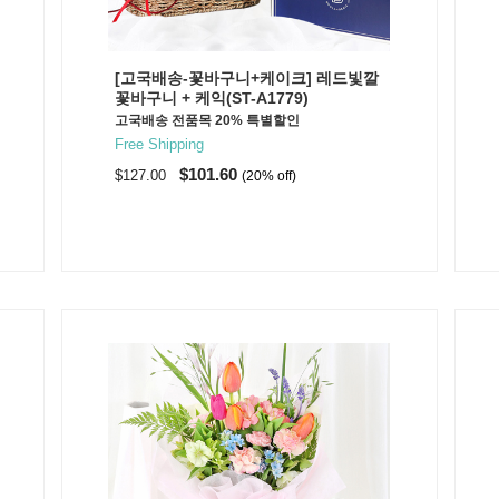
[고국배송-꽃바구니+케이크] 레드빛깔
꽃바구니 + 케익(ST-A1779)
고국배송 전품목 20% 특별할인
Free Shipping
$101.60
$127.00
(20% off)