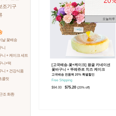
보조기구
류
오늘하루
송
이날 꽃배송
구니
니 + 케이크 세트
구니+떡
[고국배송-꽃+케이크] 왕골 카네이션
꽃바구니 + 뚜레쥬르 치즈 케이크
니 + 건강식품
고국배송 전품목 20% 특별할인
 초콜릿
Free Shipping
$75.20
$94.00
(20% off)
근조 화환