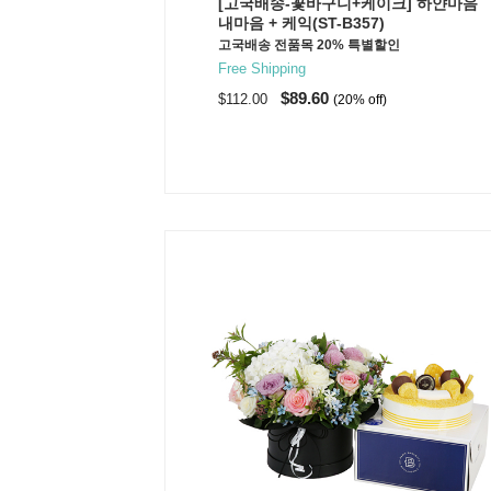
[고국배송-꽃바구니+케이크] 하얀마음
내마음 + 케익(ST-B357)
고국배송 전품목 20% 특별할인
Free Shipping
$89.60
$112.00
(20% off)