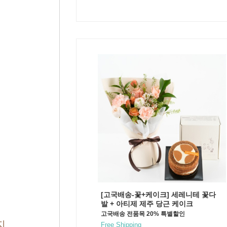
[고국배송-꽃+케이크] 세레니테 꽃다
발 + 아티제 제주 당근 케이크
고국배송 전품목 20% 특별할인
지
Free Shipping