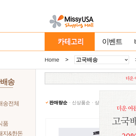
이벤트
Home
>
국배송
판매량순
신상품순
상품명순
낮은가격
배송전체
식품
돼지&한돈