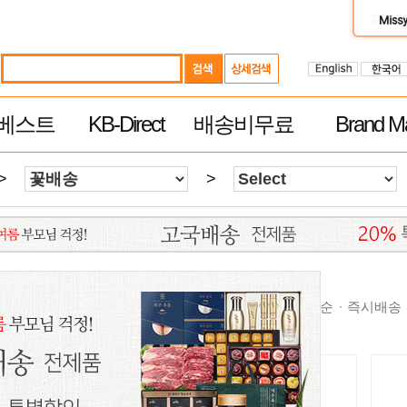
베스트
KB-Direct
배송비무료
Brand Ma
>
>
순
높은가격순
제품평 많은순
빠른 배송순
추천순
즉시배송