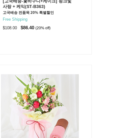
[고국배송-꽃바구니+케이크] 핑크빛
사랑 + 케익(ST-B363)
고국배송 전품목 20% 특별할인
Free Shipping
$86.40
$108.00
(20% off)