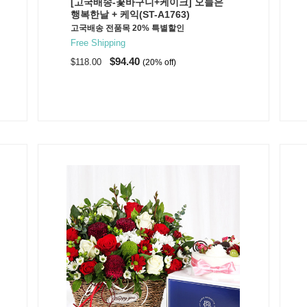
[고국배송-꽃바구니+케이크] 오늘은
행복한날 + 케익(ST-A1763)
고국배송 전품목 20% 특별할인
Free Shipping
$94.40
$118.00
(20% off)