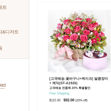
세트
자&디저트
육
[고국배송-꽃바구니+케이크] 달콤장미
+ 케익(ST-A1926)
ect
고국배송 전품목 20% 특별할인
Free Shipping
$92.00
$115.00
(20% off)