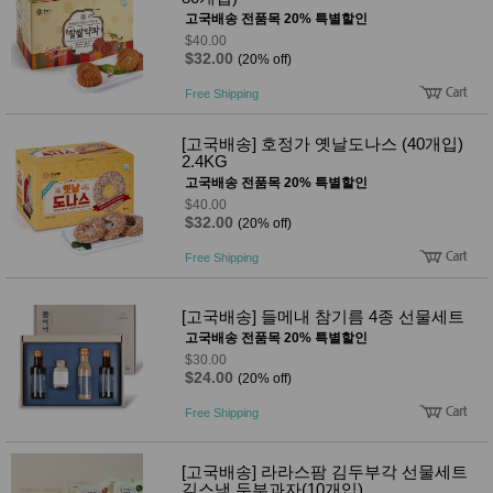
품
고국배송 전품목 20% 특별할인
즉석가
식
$40.00
공식품
품
$32.00
(20% off)
쌀/잡곡/
면류
Free Shipping
양념/소
스/가루
건조식
[고국배송] 호정가 옛날도나스 (40개입)
품
2.4KG
농산품
고국배송 전품목 20% 특별할인
놀이방
유
$40.00
매트
아
$32.00
(20% off)
DVD
유아 보
Free Shipping
드(칠
판)
조형물
[고국배송] 들메내 참기름 4종 선물세트
DIY
고국배송 전품목 20% 특별할인
유아 이
$30.00
유식
$24.00
(20% off)
아기띠/
외출용
Free Shipping
품
건강/미
용/식기
[고국배송] 라라스팜 김두부각 선물세트
용품
김스낵 두부과자(10개입)