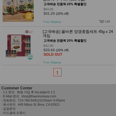
성장발
고국배송 전품목 20% 특별할인
달교육
용품
$64.00
$51.20
(20% off)
어른내
패
의
션
Free Shipping
유/아동
내의
[고국배송] 올바른 양갱종합세트 45g x 24
가방/지
개입
갑/케이
고국배송 전품목 20% 특별할인
스
패션/잡
$42.00
$33.60
화
(20% off)
SOLD OUT
세탁세
생
제
활
Free Shipping
일상 돋
보기
1
침구용
품
생활/욕
실/청소
Customer Center
용품
·
1:1 문의 회원 가입 후 my page의 1:1
WALL
· E-Mail 문의
shop@haeorumusa.com
DECO
· 전화문의 714-784-6491(10:00am~5:00pm)
Pet
· 회사위치 440 Nibus St, Brea, CA 92821
Supplies
·
입점문의
·
카드결제 오류시
공연/행
문