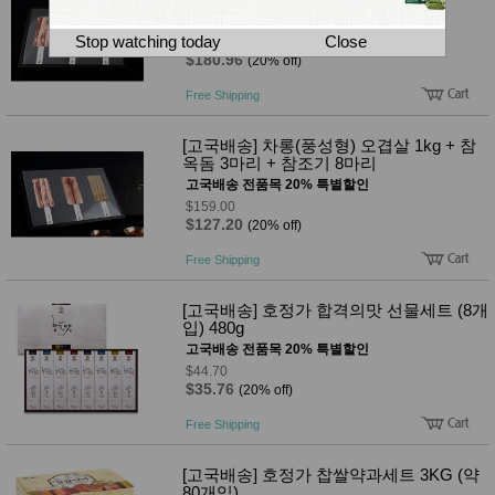
뷰
어
티
고국배송 전품목 20% 특별할인
메이크
Stop watching today
Close
$226.20
업
$180.96
(20% off)
헤어케
어/염색
Free Shipping
바디케
어/향수
[고국배송] 차롱(풍성형) 오겹살 1kg + 참
남성화
옥돔 3마리 + 참조기 8마리
장품
고국배송 전품목 20% 특별할인
미용제
품
$159.00
$127.20
(20% off)
주방가
전
전
자
Free Shipping
계절/생
활가전
건강가
[고국배송] 호정가 합격의맛 선물세트 (8개
전
입) 480g
명품식
고국배송 전품목 20% 특별할인
주
기브랜
방
$44.70
드
$35.76
(20% off)
보관용
기
Free Shipping
조리용
품
[고국배송] 호정가 찹쌀약과세트 3KG (약
주방소
80개입)