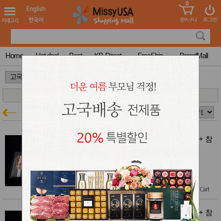
0
어린이
MissyShop
도
Login
청소년
서
성인서
컬러링
북
Home
Hot deal
Best
KB-Direct
FreeShip
BrandMall
만화
한국학
>
습지
미국학
습지
고국배
고
선물세트
고국배송특가
송
국
꽃배송
홍삼전
건
[고국배송] 차롱(장인형) 오겹살 1kg + 참
문브랜
강
옥돔 3마리 + 은갈치 3마리
드
고국배송 전품목 20% 특별할인
건강보
$184.90
조제품
$147.92
(20% off)
기능성
건강식
Free Shipping
품
Diet/여
성용품
[고국배송] 차롱(차별형) 오겹살 1kg + 참
옥돔 3마리 + 참조기 8마리
스킨케