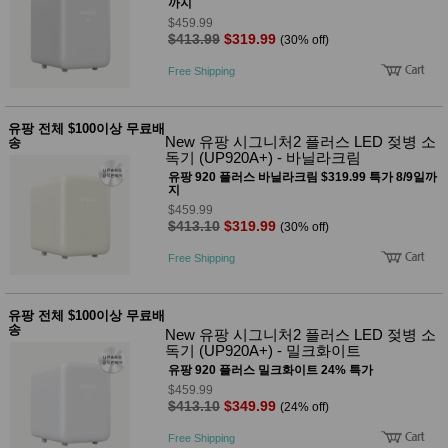
품
까지
즉석가
$459.99
식
$413.99
$319.99
공식품
(30% off)
품
쌀/잡곡/
Free Shipping
면류
양념/소
스/가루
건조식
유팡 전체 $100이상 무료배
New 유팡 시그니처2 플러스 LED 젖병 소
품
송
독기 (UP920A+) - 바닐라크림
농산품
유팡 920 플러스 바닐라크림 $319.99 특가 8/9일까
놀이방
유
지
매트
아
$459.99
DVD
$413.10
$319.99
(30% off)
유아 보
드(칠
Free Shipping
판)
조형물
DIY
유팡 전체 $100이상 무료배
유아 이
송
New 유팡 시그니처2 플러스 LED 젖병 소
유식
독기 (UP920A+) - 밀크화이트
아기띠/
외출용
유팡 920 플러스 밀크화이트 24% 특가
품
$459.99
건강/미
$413.10
$349.99
(24% off)
용/식기
용품
Free Shipping