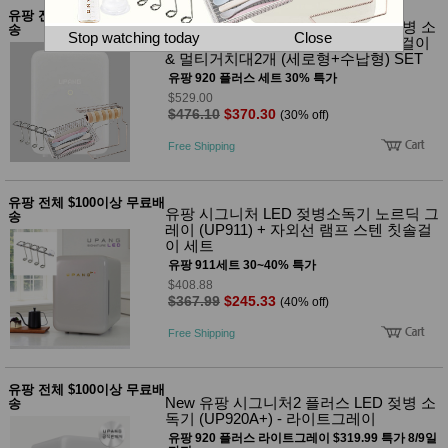
뷰
어
유팡 전체 $100이상 무료배
티
New 유팡 시그니처2 플러스 LED 젖병 소
송
메이크
Stop watching today
Close
독기 (UP920A+) 밀크화이트 & 칫솔걸이
업
& 멀티거치대2개 (세로형+수납형) SET
헤어케
유팡 920 플러스 세트 30% 특가
어/염색
$529.00
바디케
$476.10
$370.30
(30% off)
어/향수
남성화
Free Shipping
장품
미용제
품
유팡 전체 $100이상 무료배
주방가
전
유팡 시그니처 LED 젖병소독기 노르딕 그
송
전
자
레이 (UP911) + 자외선 램프 스텐 칫솔걸
계절/생
이 세트
활가전
유팡 911세트 30~40% 특가
건강가
$408.88
전
$367.99
$245.33
(40% off)
명품식
주
기브랜
방
Free Shipping
드
보관용
기
유팡 전체 $100이상 무료배
조리용
New 유팡 시그니처2 플러스 LED 젖병 소
송
품
독기 (UP920A+) - 라이트그레이
주방소
유팡 920 플러스 라이트그레이 $319.99 특가 8/9일