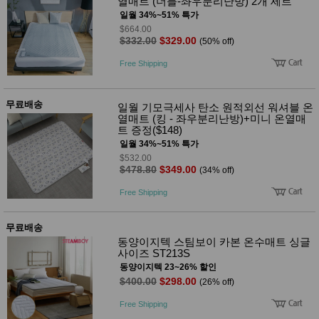
열매트 (더블-좌우분리난방) 2개 세트
일월 34%~51% 특가
$664.00
$332.00
$329.00
(50% off)
Free Shipping
무료배송
일월 기모극세사 탄소 원적외선 워셔블 온
열매트 (킹 - 좌우분리난방)+미니 온열매
트 증정($148)
일월 34%~51% 특가
$532.00
$478.80
$349.00
(34% off)
Free Shipping
무료배송
동양이지텍 스팀보이 카본 온수매트 싱글
사이즈 ST213S
동양이지텍 23~26% 할인
$400.00
$298.00
(26% off)
Free Shipping