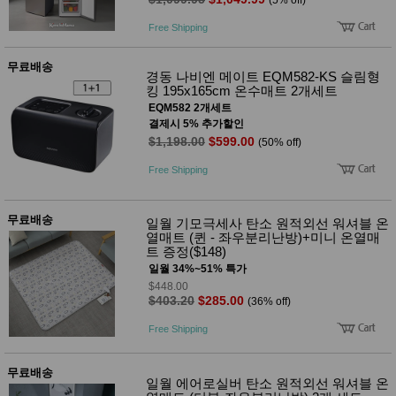
Free Shipping
무료배송
경동 나비엔 메이트 EQM582-KS 슬림형
킹 195x165cm 온수매트 2개세트
EQM582 2개세트
결제시 5% 추가할인
$1,198.00
$599.00
(50% off)
Free Shipping
무료배송
일월 기모극세사 탄소 원적외선 워셔블 온
열매트 (퀸 - 좌우분리난방)+미니 온열매
트 증정($148)
일월 34%~51% 특가
$448.00
$403.20
$285.00
(36% off)
Free Shipping
무료배송
일월 에어로실버 탄소 원적외선 워셔블 온