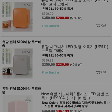
사
화
테라코타 오렌지
유팡 911 30~50% 특가
$399.99
$359.99
$200.00
(50% off)
Free Shipping
유팡 전체 $100이상 무료배
송
유팡 시그니처 LED 젖병 소독기 (UP911)
노르딕 그레이
유팡 911 30~50% 특가
$399.99
$359.99
$239.99
(40% off)
Free Shipping
유팡 전체 $100이상 무료배
송
New 유팡 시그니처2 플러스 LED 젖병 소
독기 (UP920A+) - 베이비핑크
New Colors 유팡 920 플러스 [예약주문] 20% 특가
+ 사은품 젖병과 젖꼭지 ($40) 증정
$459.99
$367.99
(20% off)