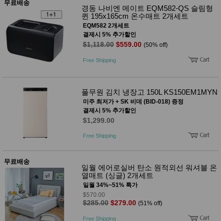
무료배송
경동 나비엔 메이트 EQM582-QS 슬림형
퀸 195x165cm 온수매트 2개세트
EQM582 2개세트
결제시 5% 추가할인
$1,118.00
$559.00
(50% off)
Free Shipping
풀무원 김치 냉장고 150L KS150EM1MYN
미주 최저가 + SK 비데 (BID-018) 증정
결제시 5% 추가할인
$1,299.00
Free Shipping
무료배송
일월 에어로실버 탄소 원적외선 워셔블 온
열매트 (싱글) 2개세트
일월 34%~51% 특가
$570.00
$285.00
$279.00
(51% off)
Free Shipping