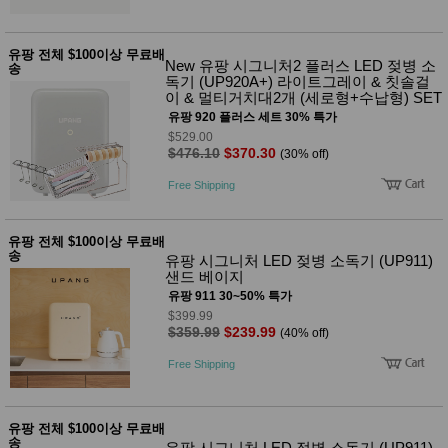
성장발
달교육
용품
유팡 전체 $100이상 무료배
어른내
패
New 유팡 시그니처2 플러스 LED 젖병 소
송
의
션
독기 (UP920A+) 라이트그레이 & 칫솔걸
유/아동
이 & 멀티거치대2개 (세로형+수납형) SET
내의
유팡 920 플러스 세트 30% 특가
가방/지
$529.00
갑/케이
$476.10
$370.30
(30% off)
스
패션/잡
Free Shipping
화
세탁세
생
제
활
유팡 전체 $100이상 무료배
일상 돋
송
유팡 시그니처 LED 젖병 소독기 (UP911)
보기
샌드 베이지
침구용
유팡 911 30~50% 특가
품
$399.99
생활/욕
$359.99
$239.99
(40% off)
실/청소
용품
Free Shipping
WALL
DECO
Pet
Supplies
유팡 전체 $100이상 무료배
공연/행
송
문
유팡 시그니처 LED 젖병 소독기 (UP911)