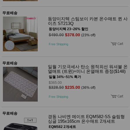
무료배송
동양이지텍 스팀보이 카본 온수매트 퀸 사
이즈 ST213Q
동양이지텍 23~26% 할인
$490.00
$378.00
(23% off)
Free Shipping
무료배송
일월 기모극세사 탄소 원적외선 워셔블 온
열매트 (트윈)+미니 온열매트 증정($148)
일월 34%~51% 특가
$365.00
$328.50
$235.00
(36% off)
Free Shipping
무료배송
경동 나비엔 메이트 EQM582-SS 슬림형
싱글 195x165cm 온수매트 2개세트
EQM582 2개세트