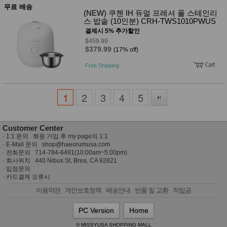
무료 배송
(NEW) 쿠첸 IH 듀얼 프레셔 풀 스테인리
스 밥솥 (10인분) CRH-TWS1010PWUS
결제시 5% 추가할인
$459.99
$379.99
(17% off)
Free Shipping
1
2
3
4
5
Customer Center
·
1:1 문의 회원 가입 후 my page의 1:1
· E-Mail 문의
shop@haeorumusa.com
· 전화문의 714-784-6491(10:00am~5:00pm)
· 회사위치 440 Nibus St, Brea, CA 92821
·
입점문의
·
카드결제 오류시
이용약관
개인보호정책
배송안내
반품 및 교환
적립금
PC Version
Home
© MISSYUSA SHOPPING MALL