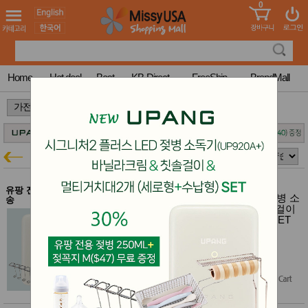
0
어린이
MissyShop
도
Login
청소년
서
성인서
컬러링
북
Home
Hot deal
Best
KB-Direct
FreeShip
BrandMall
만화
한국학
>
>
습지
미국학
습지
고국배
고
브랜드별
가전특가
송
국
꽃배송
홍삼전
건
유팡 전체 $100이상 무료배
New 유팡 시그니처2 플러스 LED 젖병 소
문브랜
송
강
독기 (UP920A+) 바닐라크림 & 칫솔걸이
드
& 멀티거치대2개 (세로형+수납형) SET
건강보
조제품
유팡 920 플러스 세트 30% 특가
기능성
$529.00
건강식
$476.10
$370.30
(30% off)
품
Diet/여
Free Shipping
성용품
스킨케