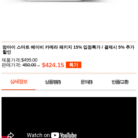
뷰
어
티
메이크
업
헤어케
어/염색
바디케
어/향수
남성화
장품
맘아이 스마트 베이비 카메라 패키지 15% 입점특가 / 결제시 5% 추가
미용제
할인
품
제품가격:$499.00
주방가
$424.15
전
판매가격:
450.00
→
특가
전
자
계절/생
활가전
상세정보
상품평(0)
문의(0)
반품/교환
건강가
전
명품식
주
기브랜
방
드
보관용
기
조리용
품
주방소