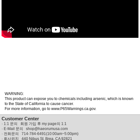
성장발
달교육
용품
어른내
패
의
션
유/아동
내의
가방/지
갑/케이
스
패션/잡
화
세탁세
생
제
활
일상 돋
보기
침구용
품
WARNING:
This product can expose you to chemicals including arsenic, which is known
생활/욕
to the State of California to cause cancer.
실/청소
For more information, go to www.P65Warnings.ca.gov.
용품
WALL
Customer Center
DECO
·
1:1 문의 회원 가입 후 my page의 1:1
Pet
· E-Mail 문의
shop@haeorumusa.com
Supplies
· 전화문의 714-784-6491(10:00am~5:00pm)
공연/행
문
· 회사위치 440 Nibus St, Brea, CA 92821