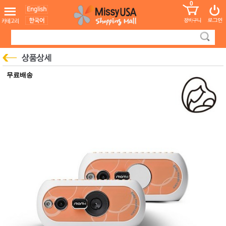
0
어린이
MissyShop
도
Login
청소년
서
성인서
컬러링
북
만화
한국학
무료배송
습지
미국학
습지
고국배
고
송
국
꽃배송
홍삼전
건
문브랜
강
드
건강보
조제품
기능성
건강식
품
Diet/여
성용품
스킨케