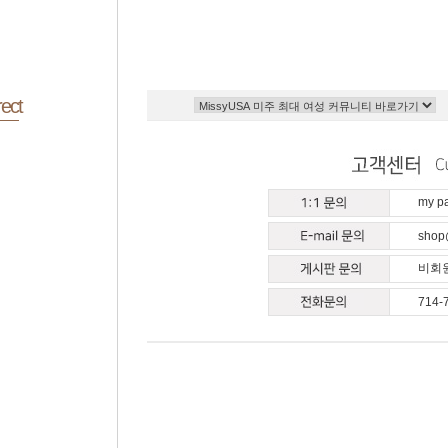
ect
my 
shop
비회원
714-