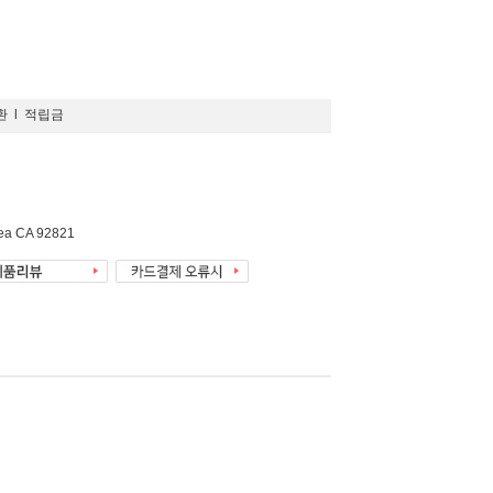
환
l
적립금
rea CA 92821