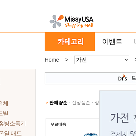
이벤트
Home
>
전
판매량순
신상품순
상품명순
낮은가격
전체
드별
 젖병소독기
무료배송
온열 매트