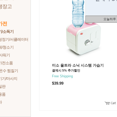
냉장고
오늘하루
가전
기/소독기
청정기/서큘레이터
레/청소기
/샤워기
가전소품
미소 울트라 소닉 시스템 가습기
온수 찜질기
결제시 5% 추가할인
Free Shipping
기기/마사지
$39.99
칠판
용품
라