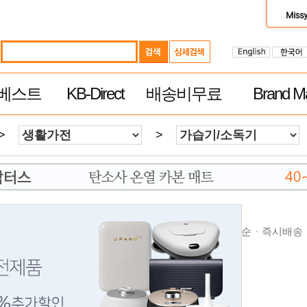
베스트
KB-Direct
배송비무료
Brand Ma
>
>
순
높은가격순
제품평 많은순
빠른 배송순
추천순
즉시배송