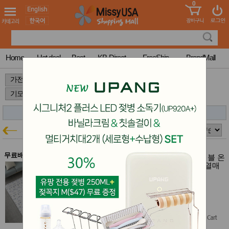
0
어린이
MissyShop
도
Login
청소년
서
성인서
컬러링
북
Home
Hot deal
Best
KB-Direct
FreeShip
BrandMall
만화
한국학
>
>
>
습지
미국학
습지
고국배
고
송
국
꽃배송
기모극세사 탄소
가전특가
홍삼전
건
문브랜
강
무료배송
드
일월 기모극세사 탄소 원적외선 워셔블 온
건강보
열매트 (퀸 - 좌우분리난방)+미니 온열매
조제품
트 증정($148)
기능성
일월 34%~51% 특가
건강식
$448.00
품
$403.20
$285.00
(36% off)
Diet/여
성용품
Free Shipping
스킨케