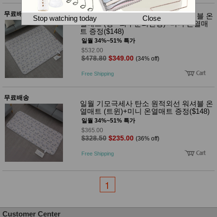
뷰
어
티
무료배송
메이크
일월 기모극세사 탄소 원적외선 워셔블 온
Stop watching today
Close
업
열매트 (킹 - 좌우분리난방)+미니 온열매
트 증정($148)
헤어케
어/염색
일월 34%~51% 특가
바디케
$532.00
어/향수
$478.80
$349.00
(34% off)
남성화
장품
Free Shipping
미용제
품
무료배송
주방가
전
일월 기모극세사 탄소 원적외선 워셔블 온
전
자
열매트 (트윈)+미니 온열매트 증정($148)
계절/생
일월 34%~51% 특가
활가전
$365.00
건강가
$328.50
$235.00
(36% off)
전
명품식
주
Free Shipping
기브랜
방
드
보관용
1
기
조리용
품
주방소
Customer Center