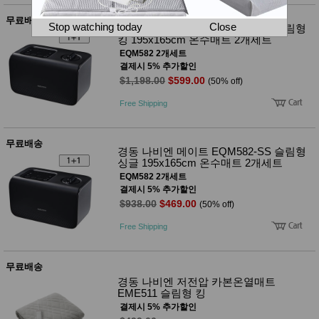
뷰
어
티
무료배송
메이크
Stop watching today
Close
경동 나비엔 메이트 EQM582-KS 슬림형
업
킹 195x165cm 온수매트 2개세트
헤어케
EQM582 2개세트
어/염색
결제시 5% 추가할인
바디케
$1,198.00
$599.00
(50% off)
어/향수
남성화
Free Shipping
장품
미용제
품
무료배송
주방가
전
경동 나비엔 메이트 EQM582-SS 슬림형
전
자
싱글 195x165cm 온수매트 2개세트
계절/생
EQM582 2개세트
활가전
결제시 5% 추가할인
건강가
$938.00
$469.00
(50% off)
전
명품식
주
Free Shipping
기브랜
방
드
보관용
무료배송
기
경동 나비엔 저전압 카본온열매트
조리용
EME511 슬림형 킹
품
결제시 5% 추가할인
주방소