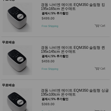
성장발
경동 나비엔 메이트 EQM350 슬림형 킹
달교육
195x165cm 온수매트
용품
결제시 5% 추가할인
어른내
패
$499.00
의
션
유/아동
Free Shipping
내의
가방/지
갑/케이
스
무료배송
패션/잡
경동 나비엔 메이트 EQM350 슬림형 퀸
화
195x145cm 온수매트
세탁세
생
결제시 5% 추가할인
제
활
$459.00
일상 돋
보기
Free Shipping
침구용
품
생활/욕
실/청소
무료배송
용품
경동 나비엔 메이트 EQM350 슬림형 싱글
WALL
195x100cm 온수매트
DECO
결제시 5% 추가할인
Pet
Supplies
$369.00
공연/행
문