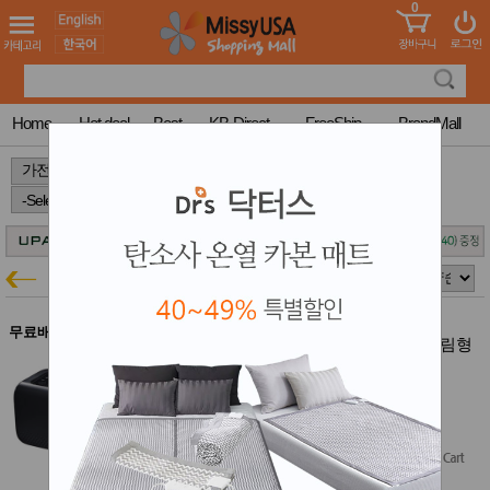
0
어린이
MissyShop
도
Login
청소년
서
성인서
컬러링
북
Home
Hot deal
Best
KB-Direct
FreeShip
BrandMall
만화
한국학
>
>
>
습지
미국학
습지
고국배
고
송
국
경동나비엔
꽃배송
가전특가
홍삼전
건
문브랜
강
무료배송
드
경동 나비엔 메이트 EQM582-QS 슬림형
건강보
퀸 195x165cm 온수매트 2개세트
조제품
EQM582 2개세트
기능성
결제시 5% 추가할인
건강식
$1,118.00
$559.00
품
(50% off)
Diet/여
Free Shipping
성용품
스킨케