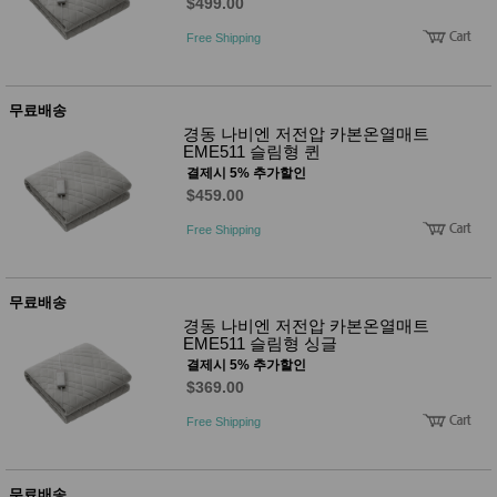
품
$499.00
즉석가
식
Free Shipping
공식품
품
쌀/잡곡/
면류
양념/소
무료배송
스/가루
경동 나비엔 저전압 카본온열매트
건조식
EME511 슬림형 퀸
품
결제시 5% 추가할인
농산품
$459.00
놀이방
유
매트
아
Free Shipping
DVD
유아 보
드(칠
판)
무료배송
조형물
경동 나비엔 저전압 카본온열매트
DIY
EME511 슬림형 싱글
유아 이
결제시 5% 추가할인
유식
$369.00
아기띠/
외출용
Free Shipping
품
건강/미
용/식기
용품
무료배송