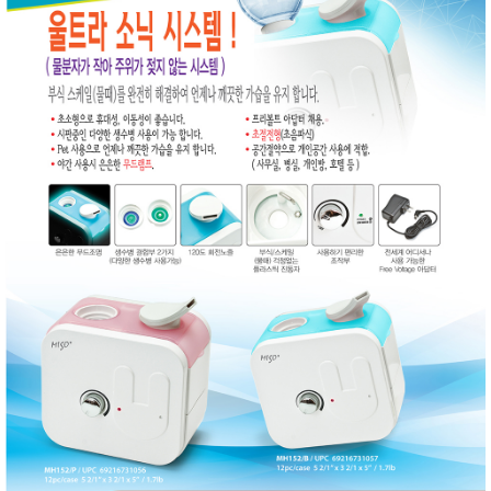
품
즉석가
식
공식품
품
쌀/잡곡/
면류
양념/소
스/가루
건조식
품
농산품
놀이방
유
매트
아
DVD
유아 보
드(칠
판)
조형물
DIY
유아 이
유식
아기띠/
외출용
품
건강/미
용/식기
용품