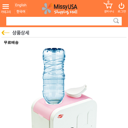
0
어린이
MissyShop
도
Login
청소년
서
성인서
컬러링
북
만화
한국학
무료배송
습지
미국학
습지
고국배
고
송
국
꽃배송
홍삼전
건
문브랜
강
드
건강보
조제품
기능성
건강식
품
Diet/여
성용품
스킨케