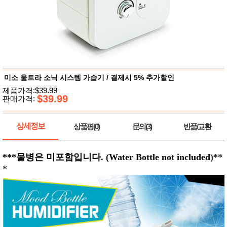
뷰
어
티
메이크
업
헤어케
어/염색
바디케
어/향수
남성화
장품
미소 울트라 소닉 시스템 가습기 / 결제시 5% 추가할인
미용제
제품가격:$39.99
품
$39.99
판매가격:
주방가
전
전
자
계절/생
상세정보
상품평(0)
문의(3)
반품/교환
활가전
건강가
전
***물병은 미포함입니다. (Water Bottle not included
)**
명품식
주
기브랜
*
방
드
보관용
기
조리용
품
주방소