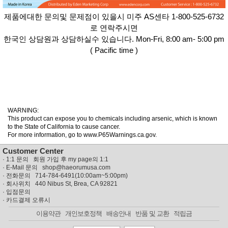
성장발
달교육
제품에대한 문의및 문제점이 있을시 미주 AS센타 1-800-525-6732
용품
로 연락주시면
어른내
패
의
한국인 상담원과 상담하실수 있습니다. Mon-Fri, 8:00 am- 5:00 pm
션
유/아동
( Pacific time )
내의
가방/지
갑/케이
스
패션/잡
화
세탁세
WARNING:
생
제
This product can expose you to chemicals including arsenic, which is known
활
to the State of California to cause cancer.
일상 돋
For more information, go to www.P65Warnings.ca.gov.
보기
침구용
Customer Center
품
·
1:1 문의 회원 가입 후 my page의 1:1
생활/욕
· E-Mail 문의
shop@haeorumusa.com
실/청소
· 전화문의 714-784-6491(10:00am~5:00pm)
용품
· 회사위치 440 Nibus St, Brea, CA 92821
WALL
·
입점문의
DECO
·
카드결제 오류시
Pet
Supplies
이용약관
개인보호정책
배송안내
반품 및 교환
적립금
공연/행
문