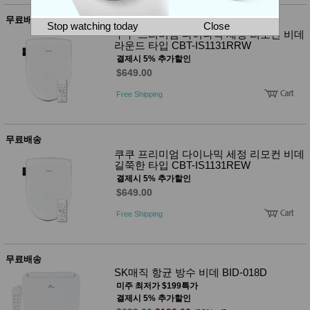
뷰
어
티
무료배송
메이크
Stop watching today
Close
업
쿠쿠 프리미엄 다이나믹 세정 리모컨 비데
라운드 타입 CBT-IS1131RRW
헤어케
어/염색
결제시 5% 추가할인
바디케
$649.00
어/향수
남성화
Free Shipping
장품
미용제
품
무료배송
주방가
전
쿠쿠 프리미엄 다이나믹 세정 리모컨 비데
전
자
길쭉한 타입 CBT-IS1131REW
계절/생
활가전
결제시 5% 추가할인
건강가
$649.00
전
Free Shipping
명품식
주
기브랜
방
드
보관용
무료배송
기
SK매직 항균 방수 비데 BID-018D
조리용
미주 최저가 $199특가
품
결제시 5% 추가할인
주방소