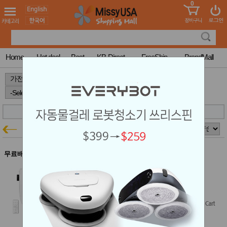
0
어린이
MissyShop
도
Login
청소년
서
성인서
컬러링
북
Home
Hot deal
Best
KB-Direct
FreeShip
BrandMall
만화
한국학
>
>
>
습지
미국학
습지
고국배
고
송
국
비데/샤워기
꽃배송
가전특가
홍삼전
건
문브랜
강
무료배송
드
건강보
쿠쿠 리모컨 비데 CBT-I1030RW
조제품
결제시 5% 추가할인
기능성
$649.00
건강식
품
Free Shipping
Diet/여
성용품
스킨케