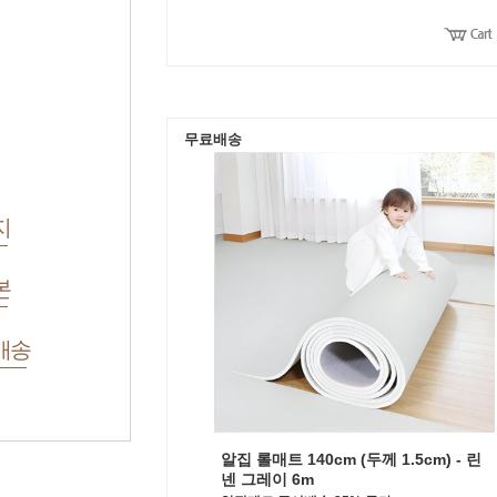
무료배송
지
본
배송
알집 롤매트 140cm (두께 1.5cm) - 린
넨 그레이 6m