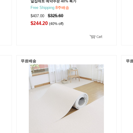
알집매트 예약주문 40% 특가
Free Shipping
8주배송
$325.60
$407.00
$244.20
(40% off)
무료배송
무