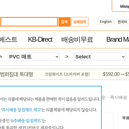
베스트
KB-Direct
배송비무료
Brand Ma
>
>
순
높은가격순
제품평 많은순
빠른 배송순
추천순
즉시배송
무료배송
무