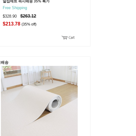
알집매트 즉시배송 35% 특가
Free Shipping
$263.12
$328.90
$213.78
(35% off)
료배송