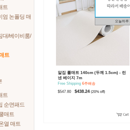
매트
미엄 논폴딩 매
오늘하루
침대/베이비룸/
 매트
알집 롤매트 140cm (두께 1.5cm) - 린
넨 베이지 7m
론
Free Shipping
6주배송
$438.24
$547.80
(20% off)
매트
립 순면패드
 쿨매트
온열 매트