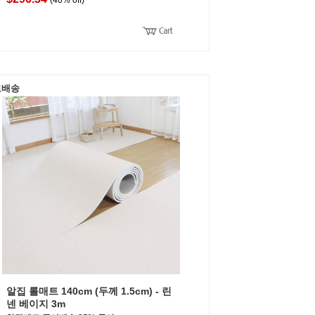
(40% off)
료배송
알집 롤매트 140cm (두께 1.5cm) - 린
넨 베이지 3m