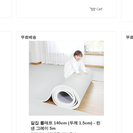
무료배송
무
알집 롤매트 140cm (두께 1.5cm) - 린
넨 그레이 5m