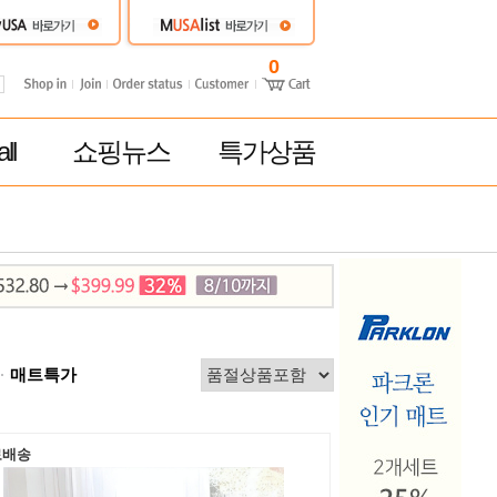
0
ll
쇼핑뉴스
특가상품
매트특가
료배송