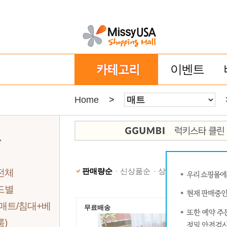
이벤트
Home
>
트
판매량순
신상품순
상품명순
낮은가격
전체
드별
매트/침대+베
무료배송
)