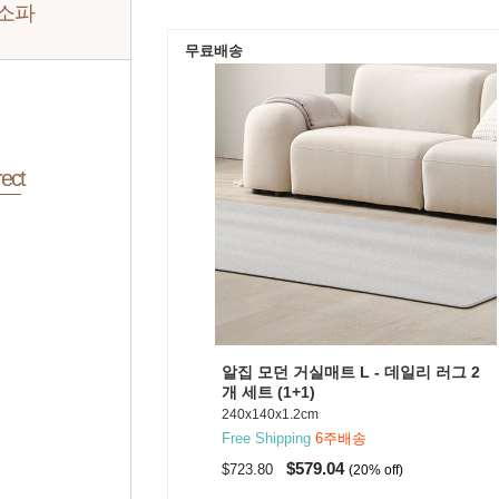
 소파
무료배송
ect
알집 모던 거실매트 L - 데일리 러그 2
개 세트 (1+1)
240x140x1.2cm
Free Shipping
6주배송
$579.04
$723.80
(20% off)